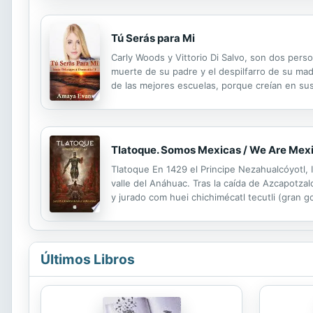
Tú Serás para Mi
Carly Woods y Vittorio Di Salvo, son dos perso
muerte de su padre y el despilfarro de su madr
de las mejores escuelas, porque creían en sus 
unido a su familia y maniático del ejercicio. Mi
Tlatoque. Somos Mexicas / We Are Mex
Tlatoque En 1429 el Principe Nezahualcóyotl, 
valle del Anáhuac. Tras la caída de Azcapotza
y jurado com huei chichimécatl tecutli (gran 
invasiones, los mexicas le exigen la mitad de t
Últimos Libros