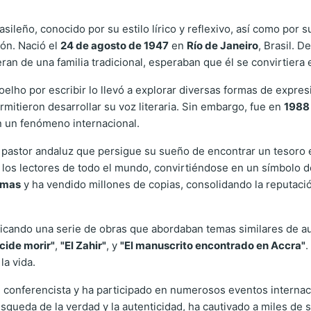
asileño, conocido por su estilo lírico y reflexivo, así como por
ión. Nació el
24 de agosto de 1947
en
Río de Janeiro
, Brasil. 
ran de una familia tradicional, esperaban que él se convirtiera 
oelho por escribir lo llevó a explorar diversas formas de expres
ermitieron desarrollar su voz literaria. Sin embargo, fue en
1988
en un fenómeno internacional.
n pastor andaluz que persigue su sueño de encontrar un tesoro e
os lectores de todo el mundo, convirtiéndose en un símbolo de 
omas
y ha vendido millones de copias, consolidando la reputac
licando una serie de obras que abordaban temas similares de au
cide morir"
,
"El Zahir"
, y
"El manuscrito encontrado en Accra"
.
la vida.
n conferencista y ha participado en numerosos eventos internac
búsqueda de la verdad y la autenticidad, ha cautivado a miles d