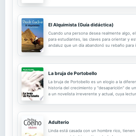
El Alquimista (Guía didáctica)
Cuando una persona desea realmente algo, el 
para estudiantes, las claves para orientar y es
andaluz que un día abandonó su rebaño para i
hermoso y revelador de la vida, el hombre y su
La bruja de Portobello
La bruja de Portobello es un elogio a la diferen
historia del crecimiento y "desaparición" de 
a un novelista irreverente y actual, cuya lec
esquemas preconcebidos de nuestra sociedad. 
Adulterio
Linda está casada con un hombre rico, tienen d