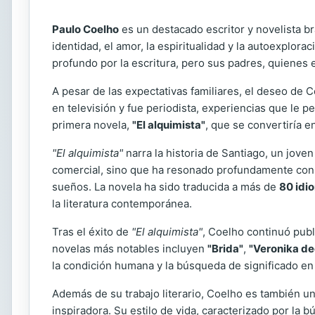
Paulo Coelho
es un destacado escritor y novelista br
identidad, el amor, la espiritualidad y la autoexplorac
profundo por la escritura, pero sus padres, quienes e
A pesar de las expectativas familiares, el deseo de C
en televisión y fue periodista, experiencias que le p
primera novela,
"El alquimista"
, que se convertiría 
"El alquimista"
narra la historia de Santiago, un jove
comercial, sino que ha resonado profundamente con l
sueños. La novela ha sido traducida a más de
80 idi
la literatura contemporánea.
Tras el éxito de
"El alquimista"
, Coelho continuó pub
novelas más notables incluyen
"Brida"
,
"Veronika de
la condición humana y la búsqueda de significado en 
Además de su trabajo literario, Coelho es también u
inspiradora. Su estilo de vida, caracterizado por la 