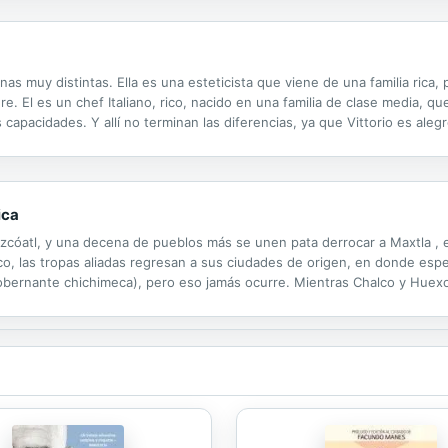
nas muy distintas. Ella es una esteticista que viene de una familia rica
e. El es un chef Italiano, rico, nacido en una familia de clase media, qu
capacidades. Y allí no terminan las diferencias, ya que Vittorio es aleg
entras que Carly, es tímida, solitaria, tiene poca autoestima...
ica
Izcóatl, y una decena de pueblos más se unen pata derrocar a Maxtla , 
lco, las tropas aliadas regresan a sus ciudades de origen, en donde es
gobernante chichimeca), pero eso jamás ocurre. Mientras Chalco y Huexot
latocáyotl ( ̈señorio ̈) al coyote hambriento, beneficio que no formaba...