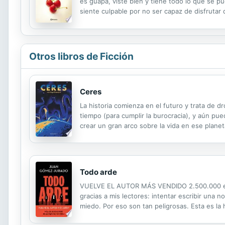
es guapa, viste bien y tiene todo lo que se pu
siente culpable por no ser capaz de disfrutar 
rutinaria, apática. Un día, el periódico la enví
Otros libros de Ficción
Ceres
La historia comienza en el futuro y trata de 
tiempo (para cumplir la burocracia), y aún pue
crear un gran arco sobre la vida en ese plane
alrededor del Cinturón de Asteroides, donde q
Todo arde
VUELVE EL AUTOR MÁS VENDIDO 2.500.000 ejemp
gracias a mis lectores: intentar escribir una 
miedo. Por eso son tan peligrosas. Esta es la 
atreven a hacer lo que los demás sólo nos atr