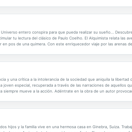
Universo entero conspira para que pueda realizar su sueño... Descubre 
timular tu lectura del clásico de Paulo Coelho. El Alquimista relata las 
r en pos de una quimera. Con este enriquecedor viaje por las arenas de
s sueños. Esta guía incluye cuestionarios que contribuyen al estudio y.
cia y una crítica a la intolerancia de la sociedad que aniquila la libertad 
una joven especial, recuperada a través de las narraciones de aquellos 
tura siempre mueve a la acción. Adéntrate en la obra de un autor provoc
Un fenómeno literario con millones de seguidores en las redes sociales
os hijos y la familia vive en una hermosa casa en Ginebra, Suiza. Trabaj