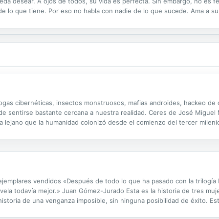
eda desear. A ojos de todos, su vida es perfecta. Sin embargo, no es fel
de lo que tiene. Por eso no habla con nadie de lo que sucede. Ama a su 
a a entrevistar a Jacob König, un antiguo novio del...
drogas cibernéticas, insectos monstruosos, mafias androides, hackeo de c
de sentirse bastante cercana a nuestra realidad. Ceres de José Miguel M
ta lejano que la humanidad colonizó desde el comienzo del tercer mileni
ueda preguntar cuál fue su destino. Con carácter experimentador y deli
lares vendidos «Después de todo lo que ha pasado con la trilogía Rei
novela todavía mejor.» Juan Gómez-Jurado Esta es la historia de tres muj
historia de una venganza imposible, sin ninguna posibilidad de éxito. Est
evemos a imaginar. Algo muy poderoso está a punto de ocurrir. Y nada..