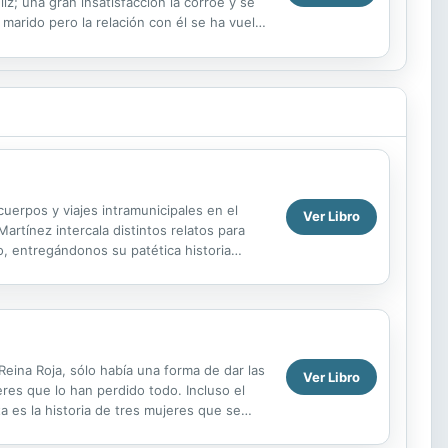
iz; una gran insatisfacción la corroe y se
marido pero la relación con él se ha vuelto
uerpos y viajes intramunicipales en el
Ver Libro
artínez intercala distintos relatos para
o, entregándonos su patética historia
rante, ...
na Roja, sólo había una forma de dar las
Ver Libro
eres que lo han perdido todo. Incluso el
a es la historia de tres mujeres que se
.