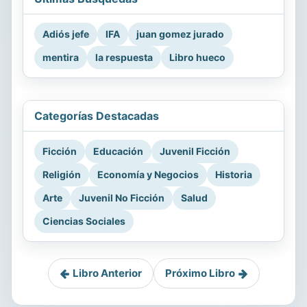
Adiós jefe
IFA
juan gomez jurado
mentira
la respuesta
Libro hueco
Categorías Destacadas
Ficción
Educación
Juvenil Ficción
Religión
Economía y Negocios
Historia
Arte
Juvenil No Ficción
Salud
Ciencias Sociales
Libro Anterior
Próximo Libro