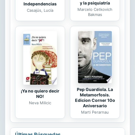
y la psiquiatría
Independencias
Marcelo Cetkovich
Casajús, Lucía
Bakmas
Pep Guardiola. La
¡Ya no quiero decir
Metamorfosis.
NO!
Edicion Corner 10o
Neva Milicic
Aniversario
Marti Perarnau
Últimas Búsquedas