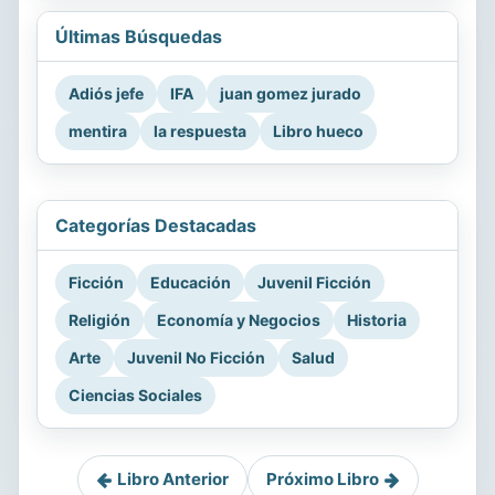
Últimas Búsquedas
Adiós jefe
IFA
juan gomez jurado
mentira
la respuesta
Libro hueco
Categorías Destacadas
Ficción
Educación
Juvenil Ficción
Religión
Economía y Negocios
Historia
Arte
Juvenil No Ficción
Salud
Ciencias Sociales
Libro Anterior
Próximo Libro