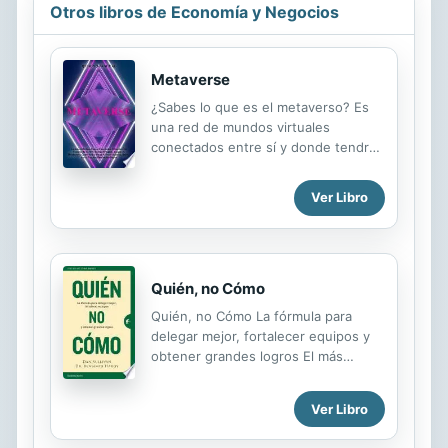
Otros libros de Economía y Negocios
Metaverse
¿Sabes lo que es el metaverso? Es
una red de mundos virtuales
conectados entre sí y donde tendrán
lugar la inmensa mayoría de las
experiencias online, pero también
Ver Libro
estará relacionado con el mundo
real. Aplicaciones de todo tipo,
compañías y empresas de alto nivel,
NFT, blockchains o criptomonedas,
Quién, no Cómo
ocio o trabajo... todo tendrá lugar en
esta realidad virtual en 3D.
Quién, no Cómo La fórmula para
Últimamente se oye hablar del
delegar mejor, fortalecer equipos y
Metaverso por todas partes. Incluso
obtener grandes logros El más
las empresas más poderosas de la
reconocido coach de
historia y el gobierno
emprendedores nos propone un
estadounidense se están uniendo al
Ver Libro
cambio de mentalidad que nos
nuevo movimiento. Si quieres estar
permite conseguir un crecimiento
en el bando ganador y unirte ...