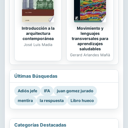
Movimiento y
Introducción a la
lenguajes
arquitectura
transversales para
contemporánea
aprendizajes
José Luis Madia
saludables
Gerard Arlandes Mañà
Últimas Búsquedas
Adiós jefe
IFA
juan gomez jurado
mentira
la respuesta
Libro hueco
Categorías Destacadas