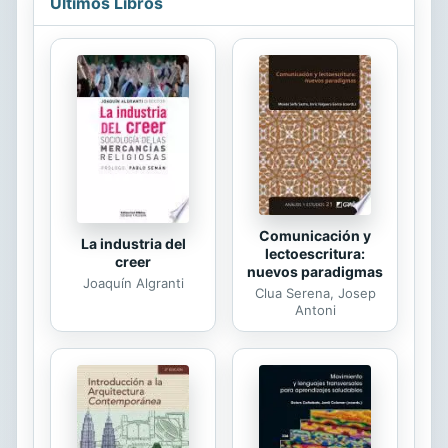
Últimos Libros
term. You will not simply succeed
you will truly prosper. "Prosper is the
perfect book for these uncertain
times. You'll thank Ethan Willis and
Randy Garn for their practical guide
to your own path to achieving the
life you want and sustaining it. It's
never too late to prosper!" Harvey...
Comunicación y
La industria del
lectoescritura:
creer
nuevos paradigmas
Joaquín Algranti
Clua Serena, Josep
Antoni