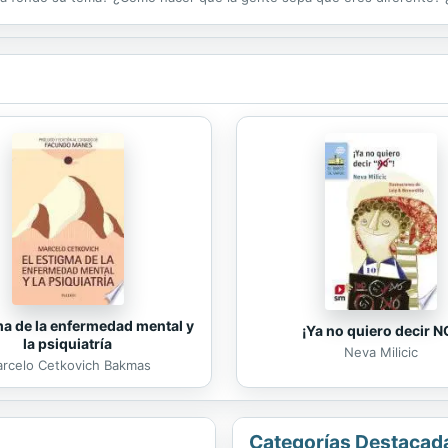
ial de calidad y servicio al cliente. Vive y respira tu marca. ¿Cómo no B
ma de la enfermedad mental y
¡Ya no quiero decir N
la psiquiatría
Neva Milicic
rcelo Cetkovich Bakmas
Categorías Destacad