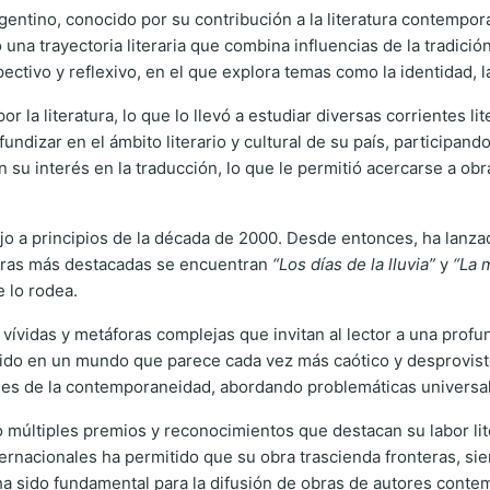
rgentino, conocido por su contribución a la literatura contemporá
na trayectoria literaria que combina influencias de la tradición
spectivo y reflexivo, en el que explora temas como la identidad,
la literatura, lo que lo llevó a estudiar diversas corrientes li
dizar en el ámbito literario y cultural de su país, participando 
n su interés en la traducción, lo que le permitió acercarse a ob
o a principios de la década de 2000. Desde entonces, ha lanzad
s obras más destacadas se encuentran
“Los días de la lluvia”
y
“La 
e lo rodea.
vidas y metáforas complejas que invitan al lector a una profun
ido en un mundo que parece cada vez más caótico y desprovist
des de la contemporaneidad, abordando problemáticas universal
o múltiples premios y reconocimientos que destacan su labor lite
nternacionales ha permitido que su obra trascienda fronteras, si
ha sido fundamental para la difusión de obras de autores cont