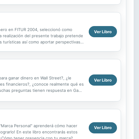
 enero en FITUR 2004, seleccionó como
Ver Libro
La realización del presente trabajo pretende
 turísticas así como aportar perspectivas y
ara ganar dinero en Wall Street?, ¿le
Ver Libro
nes financieros?, ¿conoce realmente qué es
 muchas preguntas tienen respuesta en Gane
.
 "Marca Personal" aprenderá cómo hacer
Ver Libro
ograrlo! En este libro encontrarás estos
 ¿Cómo tener presencia con tu marca?