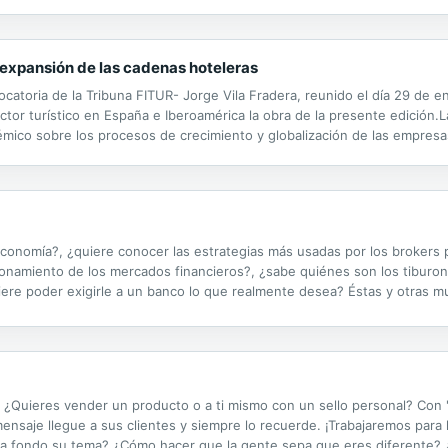
 expansión de las cadenas hoteleras
vocatoria de la Tribuna FITUR- Jorge Vila Fradera, reunido el día 29 de
ector turístico en España e Iberoamérica la obra de la presente edición.
démico sobre los procesos de crecimiento y globalización de las empresas
n de las cadenas hoteleras españolas.
economía?, ¿quiere conocer las estrategias más usadas por los brokers p
cionamiento de los mercados financieros?, ¿sabe quiénes son los tiburo
uiere poder exigirle a un banco lo que realmente desea? Éstas y otras
as las experiencias del trader Alberto Chan, con consejos prácticos y..
 ¿Quieres vender un producto o a ti mismo con un sello personal? Con
saje llegue a sus clientes y siempre lo recuerde. ¡Trabajaremos para l
a fondo su tema? ¿Cómo hacer que la gente sepa que eres diferente?