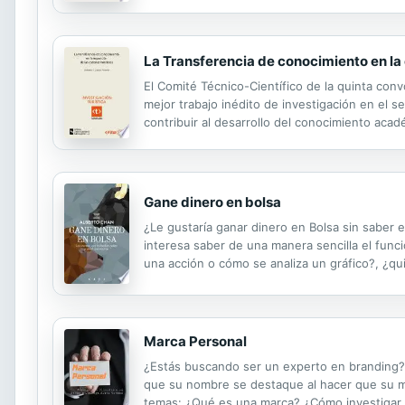
La Transferencia de conocimiento en la
El Comité Técnico-Científico de la quinta con
mejor trabajo inédito de investigación en el s
contribuir al desarrollo del conocimiento aca
guías para comprender y afrontar la expansió
Gane dinero en bolsa
¿Le gustaría ganar dinero en Bolsa sin saber 
interesa saber de una manera sencilla el fun
una acción o cómo se analiza un gráfico?, ¿q
dinero en bolsa, un libro donde se recogen tod
Marca Personal
¿Estás buscando ser un experto en branding?
que su nombre se destaque al hacer que su men
temas: ¿Qué es una marca? ¿Cómo investigar 