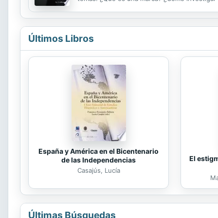
Redes sociales en branding. Proporcionar mater
Últimos Libros
España y América en el Bicentenario
El estig
de las Independencias
Casajús, Lucía
Ma
Últimas Búsquedas