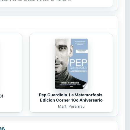
randing...
Pep Guardiola. La Metamorfosis.
O!
Edicion Corner 10o Aniversario
Marti Perarnau
as