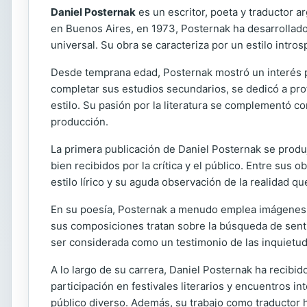
Daniel Posternak
es un escritor, poeta y traductor a
en Buenos Aires, en 1973, Posternak ha desarrollado u
universal. Su obra se caracteriza por un estilo intro
Desde temprana edad, Posternak mostró un interés por 
completar sus estudios secundarios, se dedicó a profun
estilo. Su pasión por la literatura se complementó co
producción.
La primera publicación de Daniel Posternak se produj
bien recibidos por la crítica y el público. Entre su
estilo lírico y su aguda observación de la realidad qu
En su poesía, Posternak a menudo emplea imágenes ví
sus composiciones tratan sobre la búsqueda de sent
ser considerada como un testimonio de las inquietu
A lo largo de su carrera, Daniel Posternak ha recibid
participación en festivales literarios y encuentros i
público diverso. Además, su trabajo como traductor 