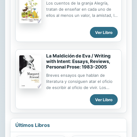
Los cuentos de la granja Alegría,
y posibilidades de ver y entender los
tratan de enseñar en cada uno de
términos que se adoptan como
ellos al menos un valor, la amistad, la
reales, como personas que existen y
igualdad, la astucia etc.Todo para
han existido en este mundo. Con
que lo comprendan los niños y lo
ello, no quiero decir que se caiga en
Ver Libro
más importante es que estan hechos
el absurdo de querer darle...
con el corazón
La Maldición de Eva / Writing
with Intent: Essays, Reviews,
Personal Prose: 1983-2005
Breves ensayos que hablan de
literatura y consiguen atar el oficio
de escribir al oficio de vivir. Los
escritores, tanto los hombres como
Ver Libro
las mujeres, han de ser egoístas para
tener tiempo de escribir, pero las
mujeres no están entrenadas para
ser egoístas... comenta Margaret
Atwood en estas páginas, y si ella lo
Últimos Libros
dice debe de ser cierto, porque la
autora lleva más de treinta años