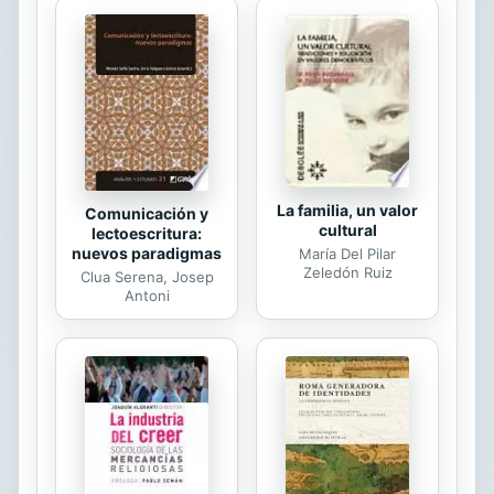
dedicada a la escritura, y las piezas
reunidas en La maldición de Eva son
una buena muestra de lo que se
cuece en su mente cuando se
enfrenta a la página en blanco.
Empezando el primero de estos
textos, que...
La familia, un valor
Comunicación y
cultural
lectoescritura:
nuevos paradigmas
María Del Pilar
Zeledón Ruiz
Clua Serena, Josep
Antoni