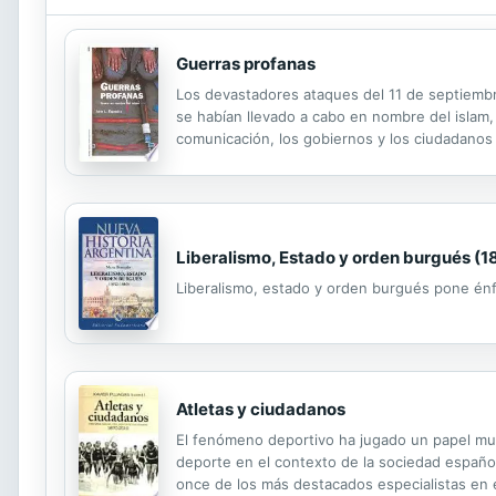
Guerras profanas
Los devastadores ataques del 11 de septiembr
se habían llevado a cabo en nombre del islam, 
comunicación, los gobiernos y los ciudadanos
¿Quiénes son los extremistas musulmanes que
Liberalismo, Estado y orden burgués (
Liberalismo, estado y orden burgués pone énfa
Atletas y ciudadanos
El fenómeno deportivo ha jugado un papel muy i
deporte en el contexto de la sociedad española
once de los más destacados especialistas en e