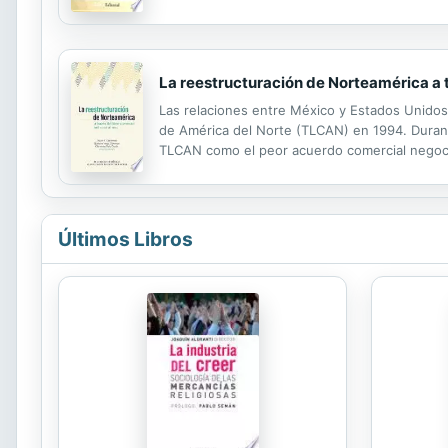
relación con el entramado social, político y cu
La reestructuración de Norteamérica a t
Las relaciones entre México y Estados Unidos
de América del Norte (TLCAN) en 1994. Durante
TLCAN como el peor acuerdo comercial negocia
para mejorarlo. Tras su elección como tal, en
Últimos Libros