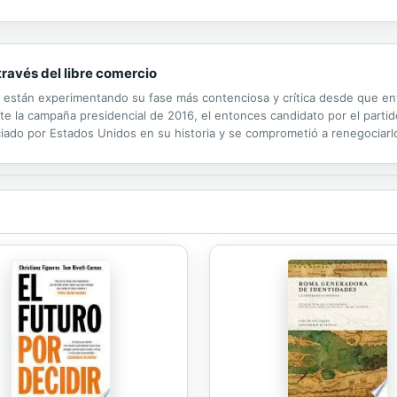
ltural de la España de los últimos 150 años.
ravés del libre comercio
 están experimentando su fase más contenciosa y crítica desde que ent
 la campaña presidencial de 2016, el entonces candidato por el partido
do por Estados Unidos en su historia y se comprometió a renegociarlo,
 mayo de 2017, Trump notificó oficialmente al Congreso estadounidense s