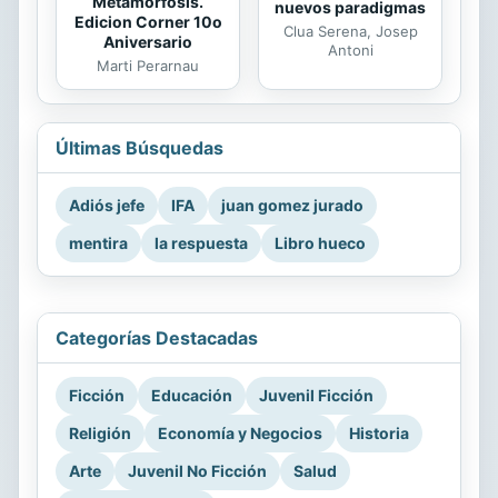
Metamorfosis.
nuevos paradigmas
Edicion Corner 10o
Clua Serena, Josep
Aniversario
Antoni
Marti Perarnau
Últimas Búsquedas
Adiós jefe
IFA
juan gomez jurado
mentira
la respuesta
Libro hueco
Categorías Destacadas
Ficción
Educación
Juvenil Ficción
Religión
Economía y Negocios
Historia
Arte
Juvenil No Ficción
Salud