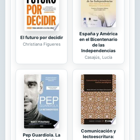
encontrar a Arkeley antes de que
éste logre exterminar uno a...
España y América
El futuro por decidir
en el Bicentenario
Christiana Figueres
de las
Independencias
Casajús, Lucía
Comunicación y
Pep Guardiola. La
lectoescritura: