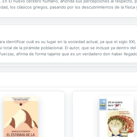
ico. En El nuevo cerebro humano, ahonda sus percepciones al respecto, p
ad, los clásicos griegos, pasando por los descubrimientos de la física y 
s de la cultura oriental, rica en matices y encaminada más hacia una...
ara identificar cuál es su lugar en la sociedad actual, ya que el siglo XXI
si total de la pirámide poblacional. El autor, que se incluye ya dentro 
 fuerzas, afirma de forma tajante que es un verdadero don haber llegado
ar a la vida, y hay que aprovecharlo lo mejor posible, con...