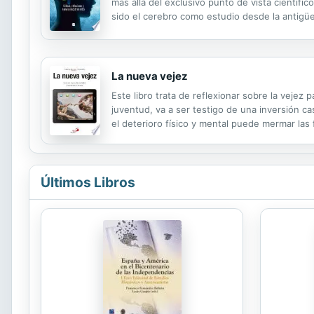
más allá del exclusivo punto de vista científ
sido el cerebro como estudio desde la antigüed
psicoanálisis, el arte, y profundiza los aporte
La nueva vejez
Este libro trata de reflexionar sobre la vejez p
juventud, va a ser testigo de una inversión ca
el deterioro físico y mental puede mermar las
porque cada día sigue siendo un nuevo despert
Últimos Libros