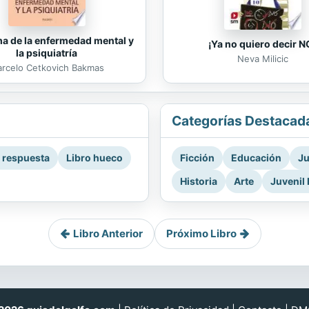
ma de la enfermedad mental y
¡Ya no quiero decir N
la psiquiatría
Neva Milicic
rcelo Cetkovich Bakmas
Categorías Destacad
a respuesta
Libro hueco
Ficción
Educación
Ju
Historia
Arte
Juvenil 
Libro Anterior
Próximo Libro