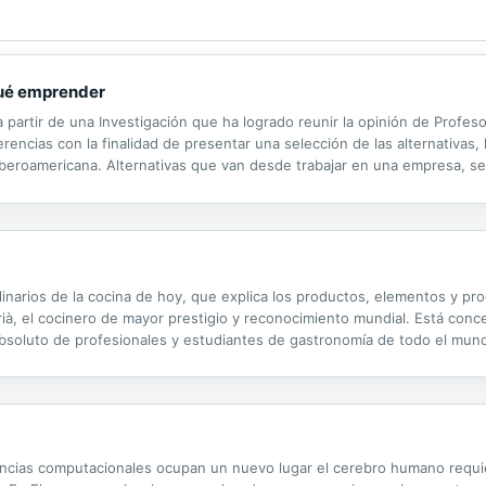
qué emprender
partir de una Investigación que ha logrado reunir la opinión de Profes
erencias con la finalidad de presentar una selección de las alternativas
eroamericana. Alternativas que van desde trabajar en una empresa, se
NICIAR TU PROPIA EMPRESA con el Programa de Formación de Empresarios
inarios de la cocina de hoy, que explica los productos, elementos y pr
rià, el cocinero de mayor prestigio y reconocimiento mundial. Está co
absoluto de profesionales y estudiantes de gastronomía de todo el mund
 la mayor parte de las operaciones que se hacen en una cocina tienen u
iencias computacionales ocupan un nuevo lugar el cerebro humano requi