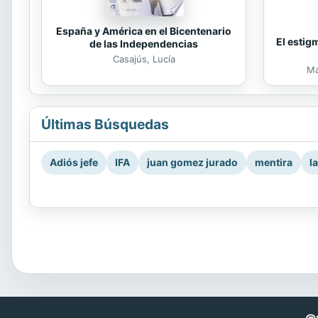
España y América en el Bicentenario
El estig
de las Independencias
Casajús, Lucía
Ma
Últimas Búsquedas
Adiós jefe
IFA
juan gomez jurado
mentira
l