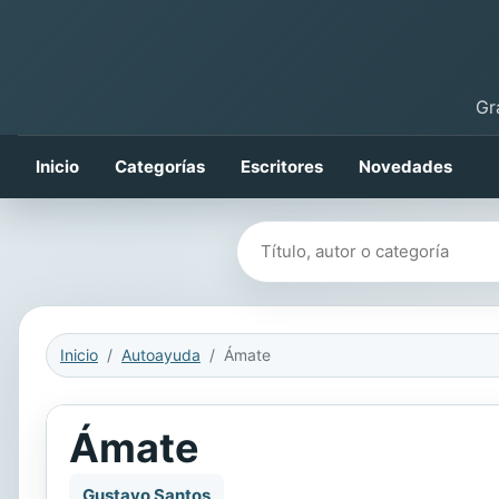
Gr
Inicio
Categorías
Escritores
Novedades
Buscar libros
Inicio
Autoayuda
Ámate
Ámate
Gustavo Santos