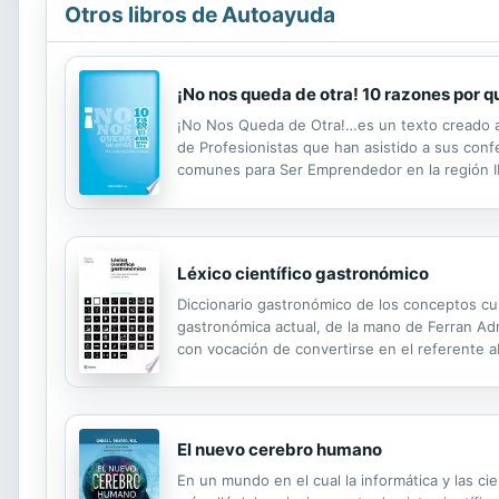
Otros libros de Autoayuda
¡No nos queda de otra! 10 razones por 
¡No Nos Queda de Otra!…es un texto creado a 
de Profesionistas que han asistido a sus conf
comunes para Ser Emprendedor en la región Ib
sacarse la lotería o la que se recomienda: I
Léxico científico gastronómico
Diccionario gastronómico de los conceptos cul
gastronómica actual, de la mano de Ferran Ad
con vocación de convertirse en el referente 
para todos los aficionados a la cocina.Aunque
El nuevo cerebro humano
En un mundo en el cual la informática y las c