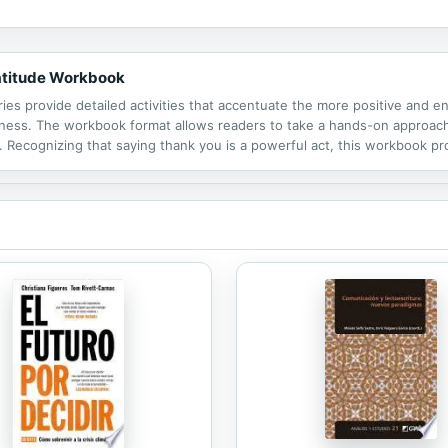
ás! Eso es lo mejor de todo, que tu trabajo, ya...
ratitude Workbook
ies provide detailed activities that accentuate the more positive and e
piness. The workbook format allows readers to take a hands-on approach 
 Recognizing that saying thank you is a powerful act, this workbook pro
tractivos y asequibles de esta serie proveen actividades detalladas que..