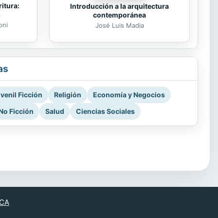
itura:
Introducción a la arquitectura
s
contemporánea
oni
José Luis Madia
as
venil Ficción
Religión
Economía y Negocios
No Ficción
Salud
Ciencias Sociales
CA