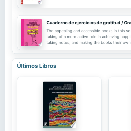
ganancias de tu esfuerzo. ¡Y encima te divertir
Cuaderno de ejercicios de gratitud / G
The appealing and accessible books in this ser
taking of a more active role in achieving hap
taking notes, and making the books their own.
develop readers' grateful spirits. Los libros a
Últimos Libros