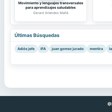
Movimiento y lenguajes transversales
para aprendizajes saludables
Gerard Arlandes Mañà
Últimas Búsquedas
Adiós jefe
IFA
juan gomez jurado
mentira
l
@2