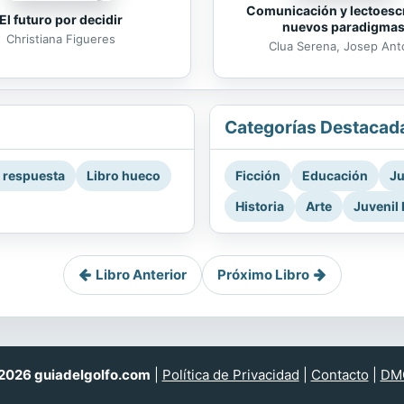
Comunicación y lectoescr
El futuro por decidir
nuevos paradigma
Christiana Figueres
Clua Serena, Josep Ant
Categorías Destacad
a respuesta
Libro hueco
Ficción
Educación
Ju
Historia
Arte
Juvenil 
Libro Anterior
Próximo Libro
026 guiadelgolfo.com
|
Política de Privacidad
|
Contacto
|
DM