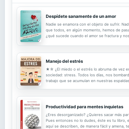
Despídete sanamente de un amor
Nadie se enamora con el objeto de sufrir. Nadi
que todos, en algún momento, hemos de pasar
¿qué sucede cuando el amor se fractura y nos
testimonios ligados a su práctica psicoterapéu
Manejo del estrés
★☆ ¿El miedo o el estrés lo abruma de vez e
sociedad: stress. Todos los días, nos bombar
trabajo que se acumulan en nuestras espaldas.
abrumado y agotado. Este libro ”Manejo del es
Productividad para mentes inquietas
¿Eres desorganizado? ¿Quieres sacar más parti
Pues entonces no lo dudes, éste es tu libro, 
aquí se describen, de manera fácil y amena, te