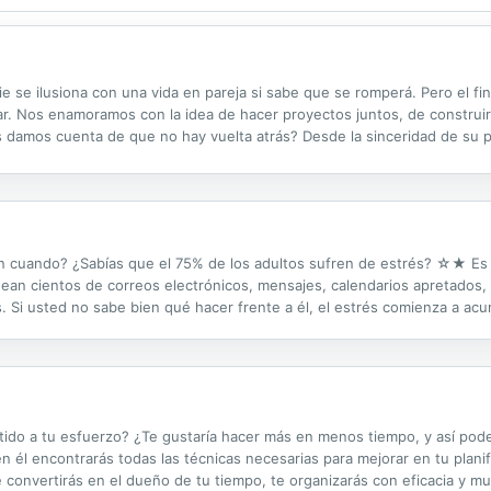
e se ilusiona con una vida en pareja si sabe que se romperá. Pero el fi
. Nos enamoramos con la idea de hacer proyectos juntos, de construir
 damos cuenta de que no hay vuelta atrás? Desde la sinceridad de su p
tica y una amplia revisión de los especialistas en el tema, Joseluis Cana
n cuando? ¿Sabías que el 75% de los adultos sufren de estrés? ☆★ Es
dean cientos de correos electrónicos, mensajes, calendarios apretados,
 Si usted no sabe bien qué hacer frente a él, el estrés comienza a acu
trés” será una guía poderosa para alejarte del estrés. Con las herramien
do a tu esfuerzo? ¿Te gustaría hacer más en menos tiempo, y así poder 
en él encontrarás todas las técnicas necesarias para mejorar en tu plani
 convertirás en el dueño de tu tiempo, te organizarás con eficacia y mult