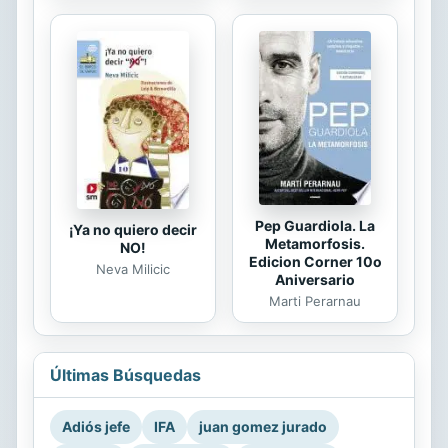
Pep Guardiola. La
¡Ya no quiero decir
Metamorfosis.
NO!
Edicion Corner 10o
Neva Milicic
Aniversario
Marti Perarnau
Últimas Búsquedas
Adiós jefe
IFA
juan gomez jurado