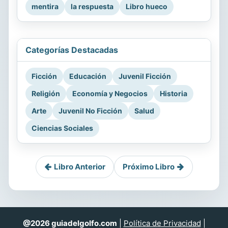
mentira
la respuesta
Libro hueco
Categorías Destacadas
Ficción
Educación
Juvenil Ficción
Religión
Economía y Negocios
Historia
Arte
Juvenil No Ficción
Salud
Ciencias Sociales
Libro Anterior
Próximo Libro
@2026 guiadelgolfo.com
|
Política de Privacidad
|