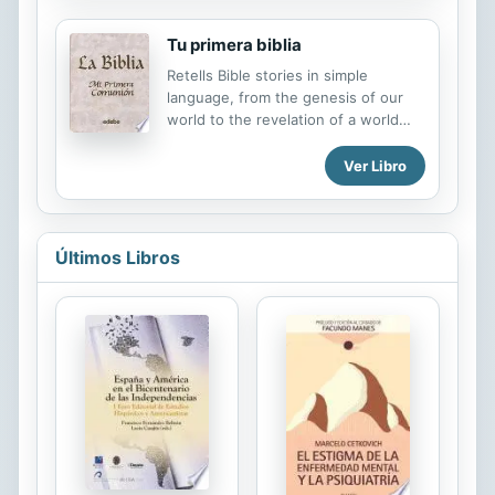
page is in both English and Spanish,
por carretera.
and simple, labelled photographs
Tu primera biblia
provide additional support. A
"e;dictionary"e; at the end of each
Retells Bible stories in simple
book gives all the words featured in
language, from the genesis of our
both Spanish and English, and also
world to the revelation of a world
includes a pronunciation guide.
that is to come.
Ver Libro
Últimos Libros