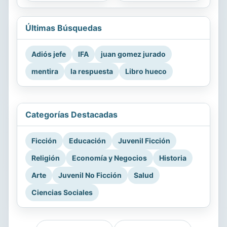
Últimas Búsquedas
Adiós jefe
IFA
juan gomez jurado
mentira
la respuesta
Libro hueco
Categorías Destacadas
Ficción
Educación
Juvenil Ficción
Religión
Economía y Negocios
Historia
Arte
Juvenil No Ficción
Salud
Ciencias Sociales