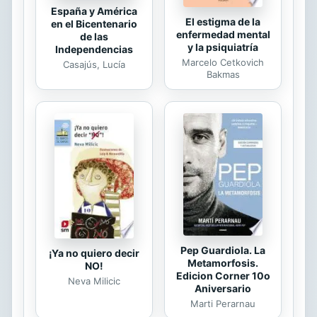
España y América
El estigma de la
en el Bicentenario
enfermedad mental
de las
y la psiquiatría
Independencias
Marcelo Cetkovich
Casajús, Lucía
Bakmas
Pep Guardiola. La
¡Ya no quiero decir
Metamorfosis.
NO!
Edicion Corner 10o
Neva Milicic
Aniversario
Marti Perarnau