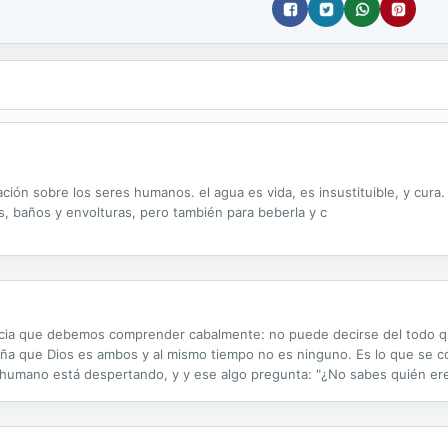
ión sobre los seres humanos. el agua es vida, es insustituible, y cura.
s, baños y envolturas, pero también para beberla y c
cia que debemos comprender cabalmente: no puede decirse del todo q
ña que Dios es ambos y al mismo tiempo no es ninguno. Es lo que se co
humano está despertando, y y ese algo pregunta: "¿No sabes quién er
 eres? Yo te digo que sí lo eres. ¿Qué debes hacer para darte cuenta?