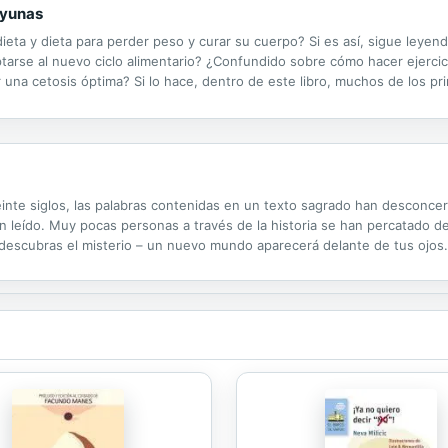
Ayunas
dieta y dieta para perder peso y curar su cuerpo? Si es así, sigue leyen
arse al nuevo ciclo alimentario? ¿Confundido sobre cómo hacer ejercic
 una cetosis óptima? Si lo hace, dentro de este libro, muchos de los pr
rar estos problemas y más, la mayoría de los cuales tienen más de 10 
inte siglos, las palabras contenidas en un texto sagrado han desconce
n leído. Muy pocas personas a través de la historia se han percatado de
 descubras el misterio – un nuevo mundo aparecerá delante de tus ojos.
 vida. En una increíble jornada de 28 días te enseña cómo aplicar este