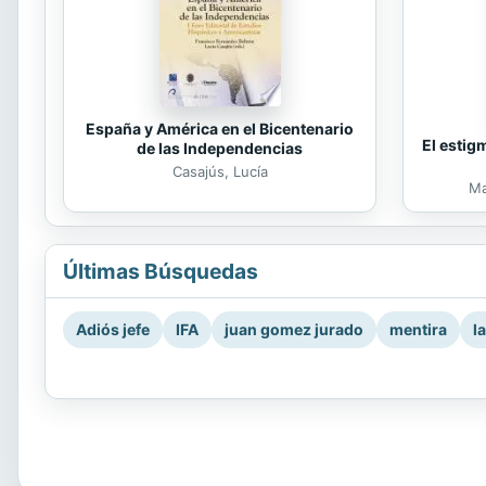
España y América en el Bicentenario
El estig
de las Independencias
Casajús, Lucía
Ma
Últimas Búsquedas
Adiós jefe
IFA
juan gomez jurado
mentira
l