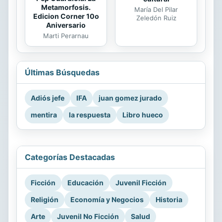
Metamorfosis.
María Del Pilar
Edicion Corner 10o
Zeledón Ruiz
Aniversario
Marti Perarnau
Últimas Búsquedas
Adiós jefe
IFA
juan gomez jurado
mentira
la respuesta
Libro hueco
Categorías Destacadas
Ficción
Educación
Juvenil Ficción
Religión
Economía y Negocios
Historia
Arte
Juvenil No Ficción
Salud