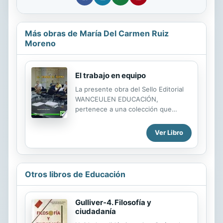
Más obras de María Del Carmen Ruiz
Moreno
El trabajo en equipo
La presente obra del Sello Editorial
WANCEULEN EDUCACIÓN,
pertenece a una colección que
ofrece contenidos dirigidos al
profesorado de Educación
Ver Libro
Secundaria Obligatoria. En esta
colección, se incluyen obras de
Ciencias Sociales, Geografía e
Historia, Dibujo, Lengua, Orientación
Otros libros de Educación
Escolar, etc.. Los autores han tratado
de abordar temas de interés para el
profesorado de esta etapa formativa.
Gulliver-4. Filosofía y
Todas las obras, tienen una amplia e
ciudadanía
importante base fundamentadora, así