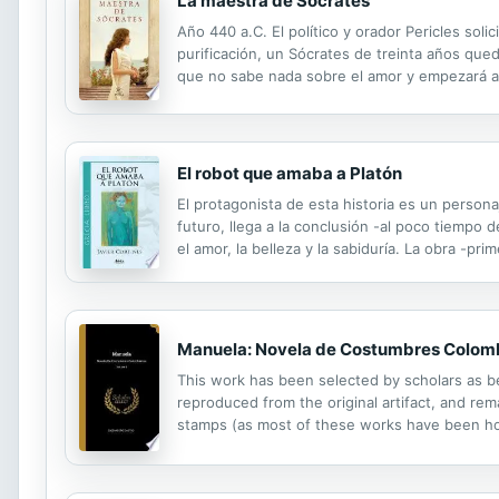
La maestra de Sócrates
Año 440 a.C. El político y orador Pericles soli
purificación, un Sócrates de treinta años qued
que no sabe nada sobre el amor y empezará a 
a todo, la condición de sacerdotisa sin voto de 
El robot que amaba a Platón
El protagonista de esta historia es un persona
futuro, llega a la conclusión -al poco tiempo 
el amor, la belleza y la sabiduría. La obra -pr
hilaridad. En su andadura por tierras griegas y
Manuela: Novela de Costumbres Colom
This work has been selected by scholars as bei
reproduced from the original artifact, and rema
stamps (as most of these works have been hous
domain in the United States of America, and po