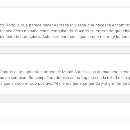
. Todo lo que parece hacer es trabajar y sabe que necesita encontrar e
faltaba. Pero no sabe cómo conquistarla. Cuando se entera de que ella 
 justo lo que quiere. Asher siempre consigue lo que quiere y lo que qui
inante, profundamente enamorado de su chica. Si estás buscando una his
o. ¿Podrán estos opuestos atraerse? Maple Aster acaba de mudarse a es
osas no van bien. Su compañera de piso se ha fugado con la mitad del alq
 sigue viendo el lado positivo. Al menos tiene su tienda y al gruñón de 
mudó aquí hace unos años después de que su madre falleciera y...