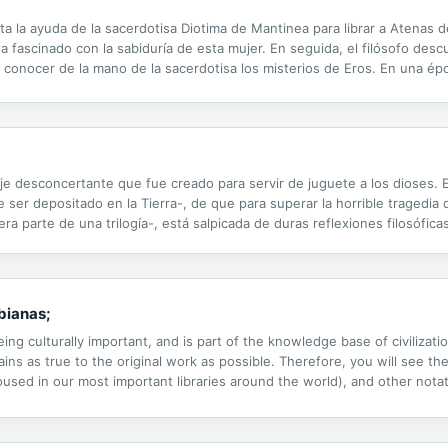
cita la ayuda de la sacerdotisa Diotima de Mantinea para librar a Atenas 
a fascinado con la sabiduría de esta mujer. En seguida, el filósofo desc
conocer de la mano de la sacerdotisa los misterios de Eros. En una épo
celibato de Diotima le dará la libertad de estar a solas con...
je desconcertante que fue creado para servir de juguete a los dioses. E
de ser depositado en la Tierra-, de que para superar la horrible tragedia
imera parte de una trilogía-, está salpicada de duras reflexiones filosófi
 egipcias (Egipto, Libro II) el procaz humanoide consigue...
bianas;
ng culturally important, and is part of the knowledge base of civilizat
ins as true to the original work as possible. Therefore, you will see the
ed in our most important libraries around the world), and other notatio
ssibly other nations. Within the United States, you may freely copy and