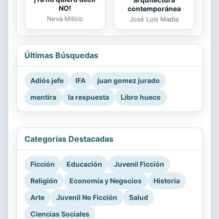
NO!
contemporánea
Neva Milicic
José Luis Madia
Últimas Búsquedas
Adiós jefe
IFA
juan gomez jurado
mentira
la respuesta
Libro hueco
Categorías Destacadas
Ficción
Educación
Juvenil Ficción
Religión
Economía y Negocios
Historia
Arte
Juvenil No Ficción
Salud
Ciencias Sociales