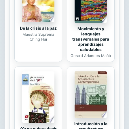
sectores de la inteligencia española
decimonónica, en concreto,
ideólogos intrasigentes y...
De la crisis a la paz
Movimiento y
lenguajes
Maestra Suprema
transversales para
Ching Hai
aprendizajes
saludables
Gerard Arlandes Mañà
Introducción a la
¡Ya no quiero decir
arquitectura