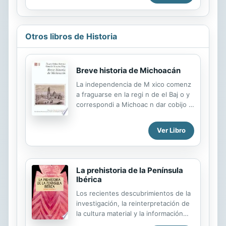
Otros libros de Historia
Breve historia de Michoacán
La independencia de M xico comenz
a fraguarse en la regi n de el Baj o y
correspondi a Michoac n dar cobijo al
proyecto constitucionalista de 1814 y
al tribunal justiciero del insurrecto
Ver Libro
Morelos. Estos hechos, as como los
que concretan su fundaci n,
atraviesan esta breve historia del
estado que alguna vez se conoci
La prehistoria de la Península
como el Gran Michoac n.
Ibérica
Los recientes descubrimientos de la
investigación, la reinterpretación de
la cultura material y la información
documental han cambiado de manera