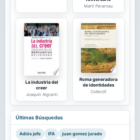
Marti Perarnau
Roma generadora
La industria del
de identidades
creer
Collectif
Joaquín Algranti
Últimas Búsquedas
Adiós jefe
IFA
juan gomez jurado