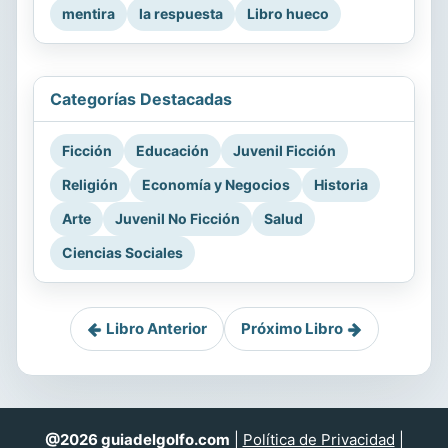
mentira
la respuesta
Libro hueco
Categorías Destacadas
Ficción
Educación
Juvenil Ficción
Religión
Economía y Negocios
Historia
Arte
Juvenil No Ficción
Salud
Ciencias Sociales
Libro Anterior
Próximo Libro
@2026 guiadelgolfo.com
|
Política de Privacidad
|