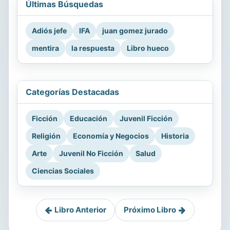
Últimas Búsquedas
Adiós jefe
IFA
juan gomez jurado
mentira
la respuesta
Libro hueco
Categorías Destacadas
Ficción
Educación
Juvenil Ficción
Religión
Economía y Negocios
Historia
Arte
Juvenil No Ficción
Salud
Ciencias Sociales
Libro Anterior
Próximo Libro