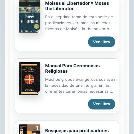
Moises el Libertador = Moses
the Liberator
En el séptimo tomo de esta serie de
predicaciones veremos las muchas
facetas de Moisés. In the seventh
title of this sermon outline series we
see the many facets of the life of
Ver Libro
Moses.
Manual Para Ceremonias
Religiosas
Muchos grupos evangélicos soslayan
la necesidad de una liturgia. En las
diferentes ceremonias necesarias en
la iglesia no debe darse cabida a la
improvisación que lleve a errores
Ver Libro
perjudiciales. De carácter
interdenominacional, es una buena
guía para pastores.
Bosquejos para predicadores