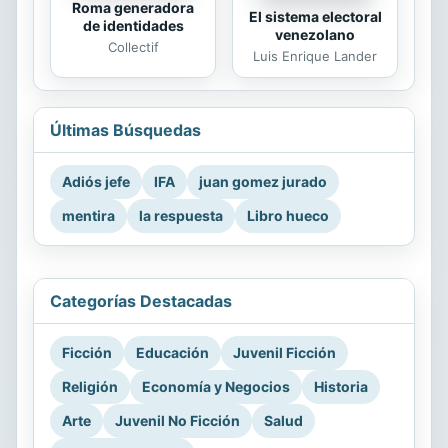
Roma generadora
El sistema electoral
de identidades
venezolano
Collectif
Luis Enrique Lander
Últimas Búsquedas
Adiós jefe
IFA
juan gomez jurado
mentira
la respuesta
Libro hueco
Categorías Destacadas
Ficción
Educación
Juvenil Ficción
Religión
Economía y Negocios
Historia
Arte
Juvenil No Ficción
Salud