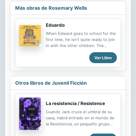
Más obras de Rosemary Wells
Eduardo
When Edward goes to school for the
first time, he isn't quite ready to join
in with the other children. The
author delights us once again with
Ver Libro
her warmth and humor.
Otros libros de Juvenil Ficción
La resistencia / Resistence
Cuando Jack cruce el umbral de su
casa, habrá entrado en el mundo de
la Resistencia, un pequeño grupo
que lucha por la libertad de un
mundo llamado Idhún. En un nuevo