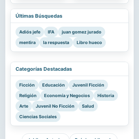
Últimas Búsquedas
Adiós jefe
IFA
juan gomez jurado
mentira
la respuesta
Libro hueco
Categorías Destacadas
Ficción
Educación
Juvenil Ficción
Religión
Economía y Negocios
Historia
Arte
Juvenil No Ficción
Salud
Ciencias Sociales