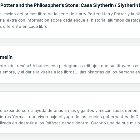
y Potter and the Philosopher's Stone: Casa Slytherin / Slytherin 
licacion del primer libro de la serie de Harry Potter: Harry Potter y la pi
ial extra con informacion sobre cada escuela: historia, alumnos destac
s diferente en cada libro.
amelín
nto «del revés»! Álbumes con pictogramas (dibujos que sustituyen a as 
iempre, y al darle la vuelta a los libros... ¡las historias de los personaj
se expande con la ayuda de unas armas gigantes y mecanizadas denomin
Tierras Yermas, que viven bajo el yugo de los crueles gobernantes de De
lizada en destruir a los Ráfagas desde dentro. Cuando una de sus misio
as mejorada cibernéticamente. Al principio, Eris considera a Sona su en