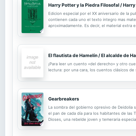
Harry Potter y la Piedra Filosofal / Harr
Edicion especial por el XX aniversario de la pub
contienen cada uno el texto integro mas mater
aproximadamente. Es decir, el material extra e
El flautista de Hamelín / El alcalde de H
¡Para leer un cuento «del derecho» y otro cue
lectura: por una cara, los cuentos clásicos de s
Gearbreakers
La sombra del gobierno opresivo de Deidolia 
el pan de cada día para los habitantes de las 
Dioses, una rebelde joven y temeraria especia
conoce a Sona Steelcrest, una piloto de Ráfag