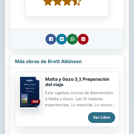
Más obras de Brett Atkinson
Malta y Gozo 3_1. Preparación
del viaje
Este capítulo consta de Bienvenidos
a Malta y Gozo, Las 10 mejores
experiencias, Lo esencial, Lo nuevo,
En busca de..., Mes a mes,
Itinerarios, Alojamiento, Cómo
Ver Libro
desplazarse, Actividades, Comer y
beber como un maltés, Viajar con