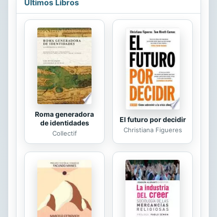
Últimos Libros
mundo, ya que somos estudiantes, y
hemos visitado más de 50 países
hasta ahora. Nos encanta encontrar
soluciones para viajar a precios
asequibles y maximizar nuestro
presupuesto para descubrir tesoros
ocultos durante nuestra estancia, ¡al
igual que usted! ¡Prepare y viva
sus...
Roma generadora
El futuro por decidir
de identidades
Christiana Figueres
Collectif