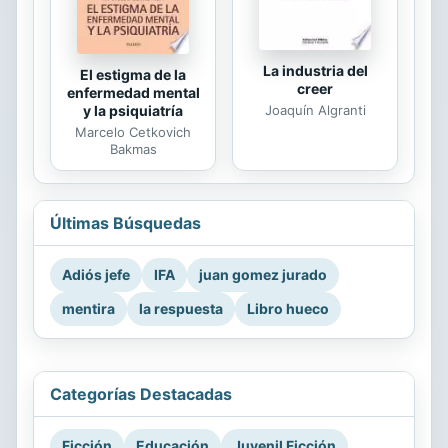
La industria del
El estigma de la
creer
enfermedad mental
Joaquín Algranti
y la psiquiatría
Marcelo Cetkovich
Bakmas
Últimas Búsquedas
Adiós jefe
IFA
juan gomez jurado
mentira
la respuesta
Libro hueco
Categorías Destacadas
Ficción
Educación
Juvenil Ficción