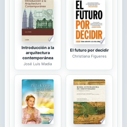
con un diagnóstico complejo como
consecuencia de factores
etiopatogénicos diferentes y
también con tratamientos distintos.
Por eso entra aquí el...
Introducción a la
El futuro por decidir
arquitectura
Christiana Figueres
contemporánea
José Luis Madia