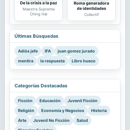
De la crisis a la paz
Roma generadora
de identidades
Maestra Suprema
Ching Hai
Collectif
Últimas Búsquedas
Adiós jefe
IFA
juan gomez jurado
mentira
la respuesta
Libro hueco
Categorías Destacadas
Ficción
Educación
Juvenil Ficción
Religión
Economía y Negocios
Historia
Arte
Juvenil No Ficción
Salud