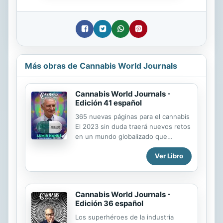
Más obras de Cannabis World Journals
Cannabis World Journals -
Edición 41 español
365 nuevas páginas para el cannabis
El 2023 sin duda traerá nuevos retos
en un mundo globalizado que
difunde los avances científicos y
Ver Libro
médicos. Con estos nuevos 365 días
viene también la promesa de nuevos
proyectos de ley, nueva
jurisprudencia, nuevos movimientos
Cannabis World Journals -
sociales, nuevos activistas y nuevas
Edición 36 español
voces que buscan rectificar los mitos
creados alrededor de la planta. Por
Los superhéroes de la industria