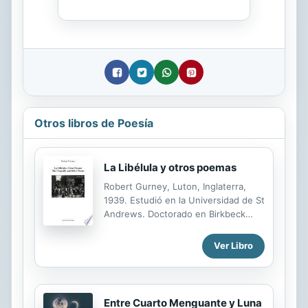
Otros libros de Poesía
La Libélula y otros poemas
Robert Gurney, Luton, Inglaterra,
1939. Estudió en la Universidad de St
Andrews. Doctorado en Birkbeck
College, Universidad de Londres.
Preparó su tesis doctoral sobre Juan
Ver Libro
Larrea, The Poetry of Juan Larrea,
1975, publicado por la Universidad
del País Vasco (La poesía de Juan
Larrea, 1985). Estuvo con Larrea en
Entre Cuarto Menguante y Luna