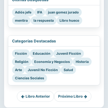
Adiós jefe
IFA
juan gomez jurado
mentira
la respuesta
Libro hueco
Categorías Destacadas
Ficción
Educación
Juvenil Ficción
Religión
Economía y Negocios
Historia
Arte
Juvenil No Ficción
Salud
Ciencias Sociales
Libro Anterior
Próximo Libro