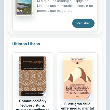
M s que una antolog a, Espiga de
del soneto en nuestra lengua
junio es una memorable selecci n de
coincide con los siglos de oro de la
poemas que muestra
poesía castellana y los nombres de
verdaderamente un panorama
los sonetistas principales son los
completo de las facetas l ricas de
grandes poetas del Renacimiento, el
Ver Libro
Carlos Pellicer (1899-1977). Aspira a
Clasicismo y el Barroco. Si bien los...
que este recorrido po tico lleve al
lector a conocer el orden luminoso
en la pluralidad del mundo que le toc
Últimos Libros
vivir al poeta del tr pico.
Comunicación y
El estigma de la
lectoescritura:
enfermedad mental
nuevos paradigmas