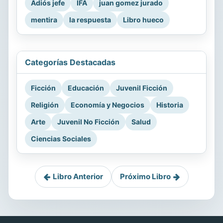
Adiós jefe
IFA
juan gomez jurado
mentira
la respuesta
Libro hueco
Categorías Destacadas
Ficción
Educación
Juvenil Ficción
Religión
Economía y Negocios
Historia
Arte
Juvenil No Ficción
Salud
Ciencias Sociales
Libro Anterior
Próximo Libro