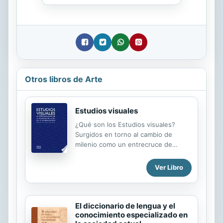
Otros libros de Arte
Estudios visuales
¿Qué son los Estudios visuales?
Surgidos en torno al cambio de
milenio como un entrecruce de
disciplinas –la Historia del arte, la
Estética, la Teoría fílmica, los
Ver Libro
Estudios culturales, la Teoría de los
medios, la Cultura visual, los
Estudios poscoloniales y de género
…–, responden a la necesidad de
El diccionario de lengua y el
analizar un ámbito de importancia
conocimiento especializado en