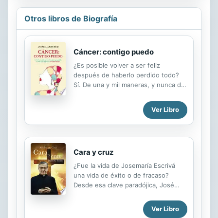
Otros libros de Biografía
Cáncer: contigo puedo
¿Es posible volver a ser feliz
después de haberlo perdido todo?
Sí. De una y mil maneras, y nunca de
la misma. Tan solo depende de ti que
así sea. Es la idea que nos queda
Ver Libro
después de leer el conmovedor
testimonio de esta joven madre a
quien le descubren un cáncer de
mama dos meses después de
Cara y cruz
separarse y con una niña de cinco
años. Una década antes había
¿Fue la vida de Josemaría Escrivá
perdido en accidente a sus padres y
una vida de éxito o de fracaso?
a su hermana. La resiliencia, esa
Desde esa clave paradójica, José
capacidad de sobreponerse a las
Miguel Cejas, escritor y periodista,
situaciones traumáticas, marcará la
analiza la existencia y el mensaje de
Ver Libro
vida emocional y física de Annabel,
este sacerdote canonizado por san