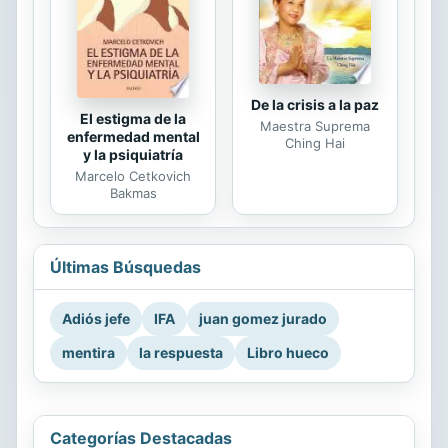
De la crisis a la paz
El estigma de la
Maestra Suprema
enfermedad mental
Ching Hai
y la psiquiatría
Marcelo Cetkovich
Bakmas
Últimas Búsquedas
Adiós jefe
IFA
juan gomez jurado
mentira
la respuesta
Libro hueco
Categorías Destacadas