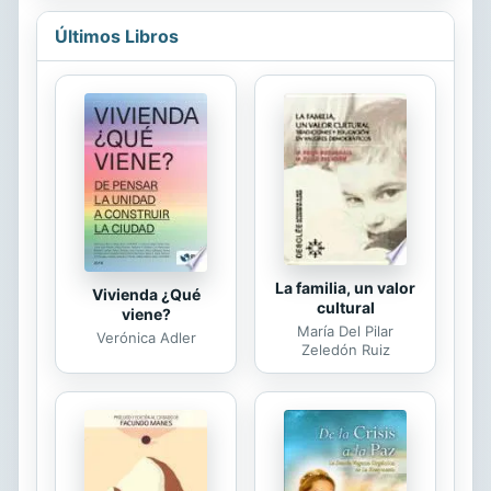
hizo siguiendo su propio instinto, su
Últimos Libros
propia naturaleza. Ni heroínas, ni
mártires: lo que tienen en común es
el deseo de no ceder a presiones
externas, su espíritu indomable y la
voluntad de imprimir en sus
existencias la impronta de la
autonomía. Atraída por sus odiseas,
la autora no sólo narra sus vidas,...
La familia, un valor
Vivienda ¿Qué
cultural
viene?
María Del Pilar
Verónica Adler
Zeledón Ruiz