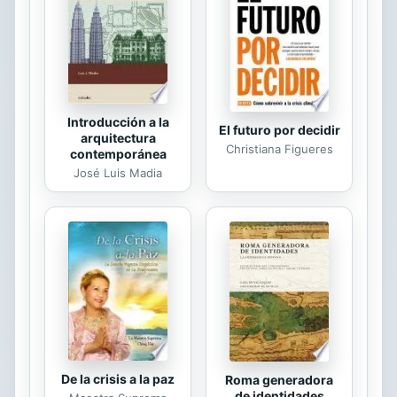
un éxito instantáneo al pisar también
los escenarios.
Introducción a la
El futuro por decidir
arquitectura
Christiana Figueres
contemporánea
José Luis Madia
De la crisis a la paz
Roma generadora
de identidades