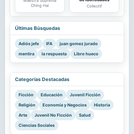
Maestra Suprema
Ching Hai
Collectif
Últimas Búsquedas
Adiós jefe
IFA
juan gomez jurado
mentira
la respuesta
Libro hueco
Categorías Destacadas
Ficción
Educación
Juvenil Ficción
Religión
Economía y Negocios
Historia
Arte
Juvenil No Ficción
Salud
Ciencias Sociales