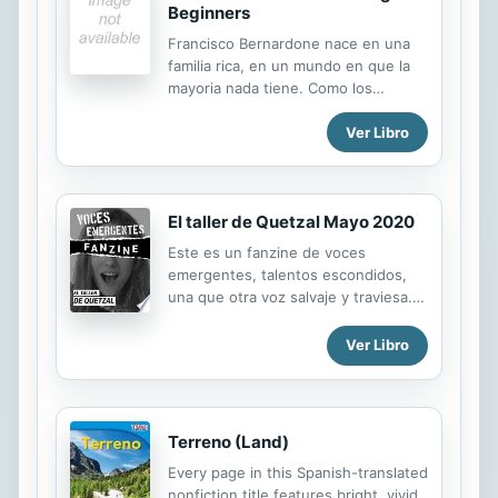
Beginners
Francisco Bernardone nace en una
familia rica, en un mundo en que la
mayoria nada tiene. Como los
jovenes de su circulo, vive de fiesta
Ver Libro
en fiesta. Hasta que poco antes de
cumplir los veinte anos algo lo llama
y deja todo: fortuna, herencia y un
modo de viv
El taller de Quetzal Mayo 2020
Este es un fanzine de voces
emergentes, talentos escondidos,
una que otra voz salvaje y traviesa.
No tratamos de que todo tenga
sentido sino de romper una
Ver Libro
estructura para relajarnos y
compartir algo que disfrutamos hacer
Terreno (Land)
Every page in this Spanish-translated
nonfiction title features bright, vivid