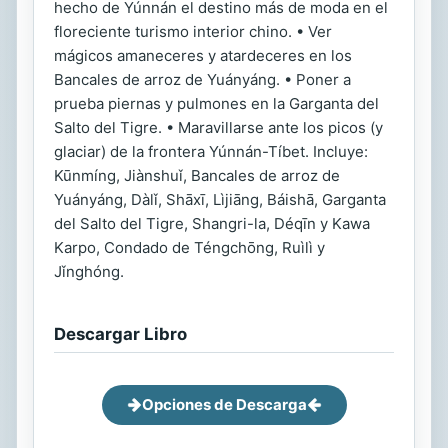
hecho de Yúnnán el destino más de moda en el
floreciente turismo interior chino. • Ver
mágicos amaneceres y atardeceres en los
Bancales de arroz de Yuányáng. • Poner a
prueba piernas y pulmones en la Garganta del
Salto del Tigre. • Maravillarse ante los picos (y
glaciar) de la frontera Yúnnán-Tíbet. Incluye:
Kūnmíng, Jiànshuǐ, Bancales de arroz de
Yuányáng, Dàlǐ, Shāxī, Lìjiāng, Báishā, Garganta
del Salto del Tigre, Shangri-la, Déqīn y Kawa
Karpo, Condado de Téngchōng, Ruìlì y
Jǐnghóng.
Descargar Libro
Opciones de Descarga