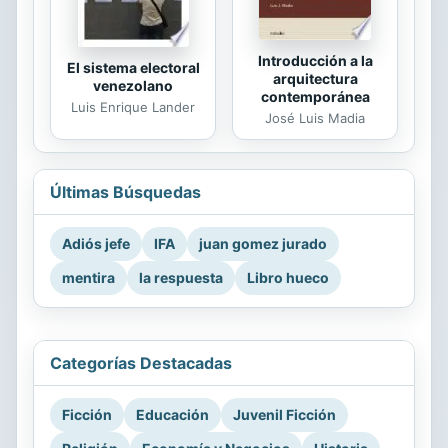
Introducción a la
El sistema electoral
arquitectura
venezolano
contemporánea
Luis Enrique Lander
José Luis Madia
Últimas Búsquedas
Adiós jefe
IFA
juan gomez jurado
mentira
la respuesta
Libro hueco
Categorías Destacadas
Ficción
Educación
Juvenil Ficción