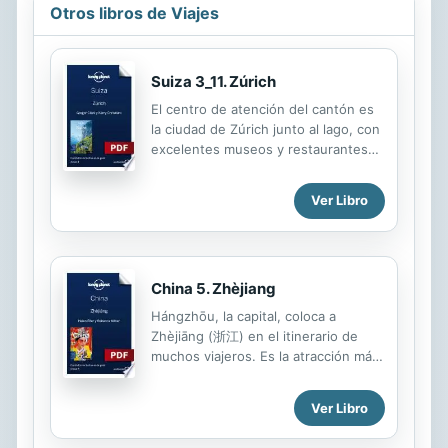
Otros libros de Viajes
Suiza 3_11. Zúrich
El centro de atención del cantón es
la ciudad de Zúrich junto al lago, con
excelentes museos y restaurantes
en el Altstadt (casco antiguo)
además de bares de moda, galerías y
Ver Libro
boutiques de aire urbano en el
revitalizado barrio de Züri-West. •
Recrearse en la belleza de las
vidrieras de Marc Chagall en
China 5. Zhèjiang
Fraumünster. • Mapas. • Admirar las
vastas colecciones del Kunsthaus, el
Hángzhōu, la capital, coloca a
impresionante museo de bellas artes
Zhèjiāng (浙江) en el itinerario de
zuriqués. • Transporte. • Sumarse a
muchos viajeros. Es la atracción más
la multitud de la Street Parade, la
evidente, gracias a sus paisajes de
fiesta callejera de agosto. •
belleza china clásica (y a estar a un
Ver Libro
Restaurantes y alojamiento. Incluye:
breve trayecto en tren desde
Zúrich, Historia,...
Shanghái); pero la provincia ofrece