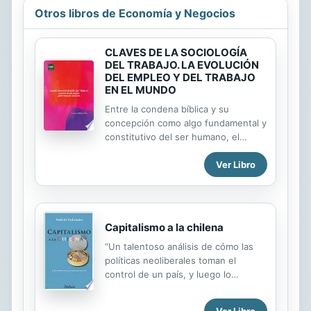
Otros libros de Economía y Negocios
CLAVES DE LA SOCIOLOGÍA
DEL TRABAJO. LA EVOLUCIÓN
DEL EMPLEO Y DEL TRABAJO
EN EL MUNDO
Entre la condena bíblica y su
concepción como algo fundamental y
constitutivo del ser humano, el
trabajo es uno de los elementos
Ver Libro
centrales de cualquier sociedad.
Este libro ofrece las claves
sociológicas del trabajo desde una
perspectiva internacional,
combinando la teoría con la empiria,
Capitalismo a la chilena
con datos en la mano. El libro es
“Un talentoso análisis de cómo las
ideal para la asignatura de Sociología
políticas neoliberales toman el
del Trabajo y para cualquier
control de un país, y luego lo
interesado en el mundo del empleo,
tuercen en formas que desafían la
puesto que al rigor analítico se une
respuesta democrática y racional”.
una prosa amena que acompaña al
Ver Libro