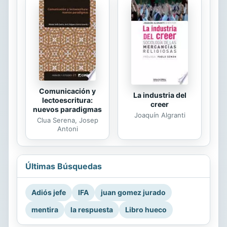
Comunicación y
La industria del
lectoescritura:
creer
nuevos paradigmas
Joaquín Algranti
Clua Serena, Josep
Antoni
Últimas Búsquedas
Adiós jefe
IFA
juan gomez jurado
mentira
la respuesta
Libro hueco