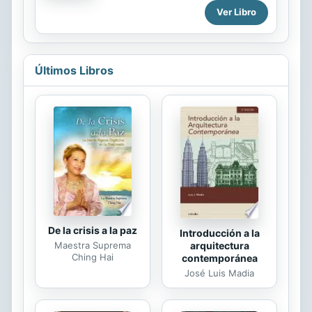
de Europa. Desde esta amplia
Ver Libro
perspectiva, Keynes presenta su
teoría de la reforma monetaria,
proponiendo una práctica que
resguarde el valor del dinero para
Últimos Libros
alcanzar la estabilidad monetaria
mundial.
De la crisis a la paz
Introducción a la
arquitectura
Maestra Suprema
Ching Hai
contemporánea
José Luis Madia