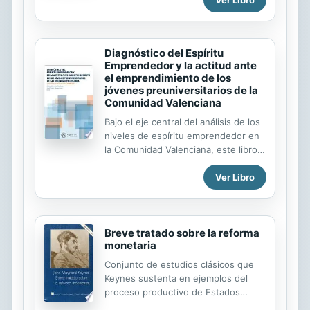
Alice Amsden, Massachusetts
lector desde el inicio de la revolución
Institute of Technology “Este libro es
industrial que posibilitó el consumo
un trabajo excepcional, que analiza a
de masas, hasta...
fondo la transición chilena a la
Diagnóstico del Espíritu
democracia, su economía política, y
Emprendedor y la actitud ante
la relación con el modelo neoliberal
el emprendimiento de los
en una sobresaliente demostración
jóvenes preuniversitarios de la
de conocimiento sobre el tema”.
Comunidad Valenciana
Josep Borrell, Presidente del
Bajo el eje central del análisis de los
European University Institute “Este
niveles de espíritu emprendedor en
estudio, altamente informado y
la Comunidad Valenciana, este libro
juicioso, de la turbulenta historia...
define el concepto de educación
Ver Libro
emprendedora, así como las
competencias, actitudes y aptitudes
que el emprendedor debe reunir,
analizando los principios, modelos,
Breve tratado sobre la reforma
experiencias y buenas prácticas que
monetaria
podrían inspirar el pleno
establecimiento de la educación
Conjunto de estudios clásicos que
emprendedora como un elemento
Keynes sustenta en ejemplos del
primordial del desarrollo regional.
proceso productivo de Estados
Unidos, Gran Bretaña y otros países