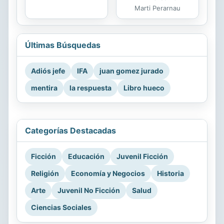
Marti Perarnau
Últimas Búsquedas
Adiós jefe
IFA
juan gomez jurado
mentira
la respuesta
Libro hueco
Categorías Destacadas
Ficción
Educación
Juvenil Ficción
Religión
Economía y Negocios
Historia
Arte
Juvenil No Ficción
Salud
Ciencias Sociales