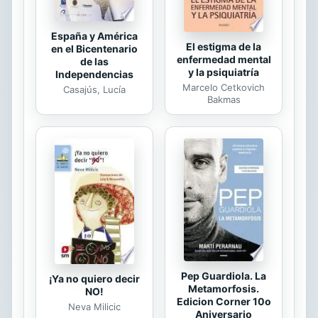
España y América
El estigma de la
en el Bicentenario
enfermedad mental
de las
y la psiquiatría
Independencias
Marcelo Cetkovich
Casajús, Lucía
Bakmas
Pep Guardiola. La
¡Ya no quiero decir
Metamorfosis.
NO!
Edicion Corner 10o
Neva Milicic
Aniversario