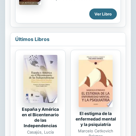
Sin embargo, la orden de Cristo es
más amplia y profunda que el simple
Ver Libro
hecho de alcanzar a los perdidos.
Cristo llama a Su iglesia para hacer
discípulos entre todos los pueblos y
para enseñarles a obedecer lo que Él
Últimos Libros
nos ha mandado. Alcanzando y
capacitando examina dicha tarea y
destaca la necesidad de una
misionología completa y equilibrada
que obedezca el mandamiento
mencionado. En tanto que el
evangelismo y la plantación de
iglesias son componentes esenciales
de un programa...
España y América
El estigma de la
en el Bicentenario
enfermedad mental
de las
y la psiquiatría
Independencias
Marcelo Cetkovich
Casajús, Lucía