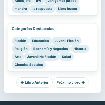
Adiós jefe
IFA
juan gomez jurado
mentira
la respuesta
Libro hueco
Categorías Destacadas
Ficción
Educación
Juvenil Ficción
Religión
Economía y Negocios
Historia
Arte
Juvenil No Ficción
Salud
Ciencias Sociales
Libro Anterior
Próximo Libro