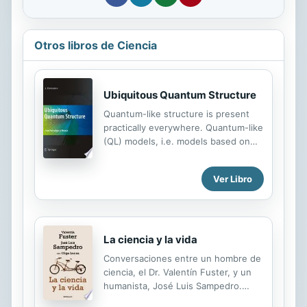
Otros libros de Ciencia
Ubiquitous Quantum Structure
Quantum-like structure is present
practically everywhere. Quantum-like
(QL) models, i.e. models based on
the mathematical formalism of
quantum mechanics and its
Ver Libro
generalizations can be successfully
applied to cognitive science,
psychology, genetics, economics,
finances, and game theory. This
book is not about quantum
La ciencia y la vida
mechanics as a physical theory. The
Conversaciones entre un hombre de
short review of quantum postulates
ciencia, el Dr. Valentín Fuster, y un
is therefore mainly of historical
humanista, José Luis Sampedro.
value: quantum mechanics is just the
Cuando el doctor Fuster le salvó la
first example of the successful