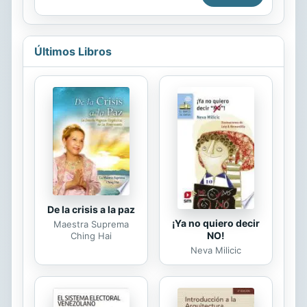
explicarnos de forma sencilla la
diversidad de la flora y fauna de cada
región. No debemos olvidar que
España es el país de Europa con
Últimos Libros
mayor biodiversidad. El libro tendrá
dibujos, explicaciones sencillas,
cierto aire poético y será, sobre
todo, entretenido y divulgador
De la crisis a la paz
¡Ya no quiero decir
Maestra Suprema
NO!
Ching Hai
Neva Milicic