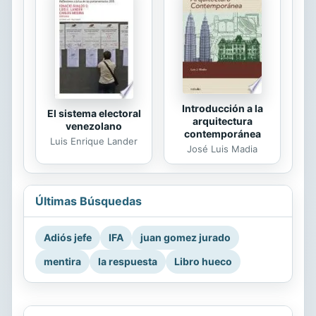
Introducción a la
El sistema electoral
arquitectura
venezolano
contemporánea
Luis Enrique Lander
José Luis Madia
Últimas Búsquedas
Adiós jefe
IFA
juan gomez jurado
mentira
la respuesta
Libro hueco