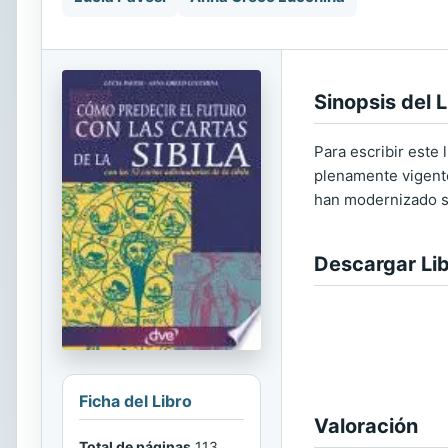
Sinopsis del L
Para escribir este 
plenamente vigente.
han modernizado su
Descargar Li
Ficha del Libro
Valoración
Total de páginas
113