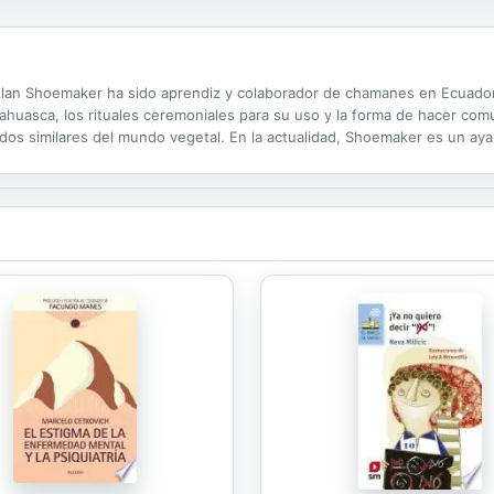
lan Shoemaker ha sido aprendiz y colaborador de chamanes en Ecuador y
ahuasca, los rituales ceremoniales para su uso y la forma de hacer comu
ados similares del mundo vegetal. En la actualidad, Shoemaker es un ay
ción de la ayahuasca y de su utilización para expandir la conciencia y...