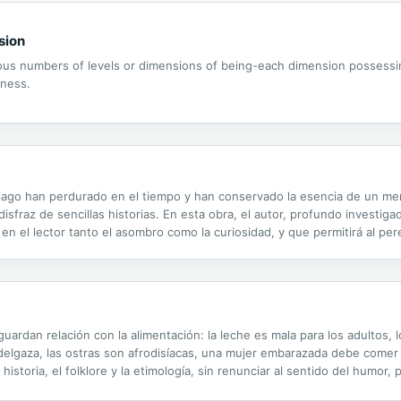
sion
s numbers of levels or dimensions of being-each dimension possessing
sness.
iago han perdurado en el tiempo y han conservado la esencia de un me
isfraz de sencillas historias. En esta obra, el autor, profundo investig
 el lector tanto el asombro como la curiosidad, y que permitirá al per
istoria de los doce hijos de San marcelo en Sahagún o descubrir los sor
guardan relación con la alimentación: la leche es mala para los adultos, 
elgaza, las ostras son afrodisíacas, una mujer embarazada debe comer p
 la historia, el folklore y la etimología, sin renunciar al sentido del humo
fica como es la nutrición, sino que la disfrute y...