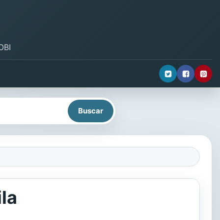
OBI
ila