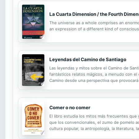
La Cuarta Dimension / the Fourth Dimen
The universe as a whole comprises an enormou
an expression of a different kind of consciou
Leyendas del Camino de Santiago
Las leyendas y mitos sobre el Camino de Sant
fantásticos relatos mágicos, a menudo con el d
Camino desde una perspectiva que provocará en
interesado, conocer, entre otras muchas, la h
Comer o no comer
El libro estudia los mitos más frecuentes que 
que los convencionales, el zumo de pomelo ad
cultura popular, la antropología, la literatura,
indigeste al aproximarse a una disciplina cientí