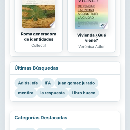
Roma generadora
Vivienda ¿Qué
de identidades
viene?
Collectif
Verónica Adler
Últimas Búsquedas
Adiós jefe
IFA
juan gomez jurado
mentira
la respuesta
Libro hueco
Categorías Destacadas