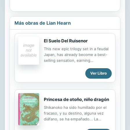
Más obras de Lian Hearn
El Suelo Del Ruisenor
This new epic trilogy set in a feudal
Japan, has already become a best-
selling sensation, earning
comparisons to The Lord of the
Rings. It begins with the legend of a
Ver Libro
nightingale floor in a black-walled
fortress/a floor that sings in alarm at
the step of an assassin. It will take
true courage and all the skills of an
Princesa de otoño, niño dragón
ancient Tribe for one orphaned
youth named Takeo to discover the
Shikanoko ha sido humillado por el
magical destiny that awaits him ...
fracaso, y su destino, alguna vez
across the nightingale floor. A tale of
diáfano, se ha empañado... La
an ancient tradition mined by spies
princesa de otoño y aquel chico
and assassins. A society of strict