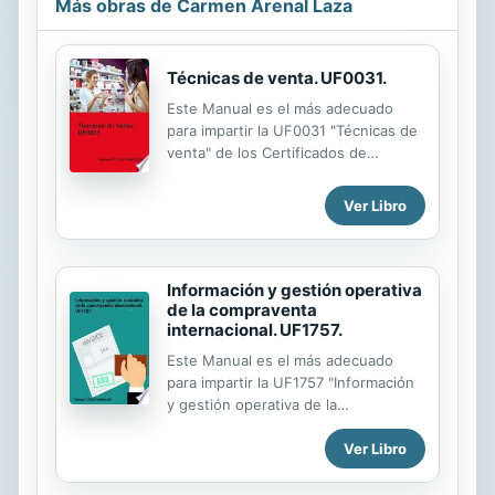
Más obras de Carmen Arenal Laza
Técnicas de venta. UF0031.
Este Manual es el más adecuado
para impartir la UF0031 "Técnicas de
venta" de los Certificados de
Profesionalidad, y cumple fielmente
con los contenidos del Real Decreto.
Ver Libro
Puede solicitar gratuitamente las
soluciones a todas las actividades y
al examen final en el email
tutor@tutorformacion.es
Información y gestión operativa
Capacidades que se adquieren con
de la compraventa
internacional. UF1757.
este Manual: - Aplicar las técnicas
adecuadas a la venta de productos y
Este Manual es el más adecuado
servicios a través de los diferentes
para impartir la UF1757 "Información
canales de comercialización distinto
y gestión operativa de la
de Internet. - Aplicar las técnicas de
compraventa internacional" de los
resolución de conflictos y
Ver Libro
Certificados de Profesionalidad, y
reclamaciones siguiendo criterios y
cumple fielmente con los contenidos
procedimientos...
del Real Decreto. Puede solicitar