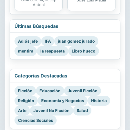
José Luis Madia
Antoni
Últimas Búsquedas
Adiós jefe
IFA
juan gomez jurado
mentira
la respuesta
Libro hueco
Categorías Destacadas
Ficción
Educación
Juvenil Ficción
Religión
Economía y Negocios
Historia
Arte
Juvenil No Ficción
Salud
Ciencias Sociales