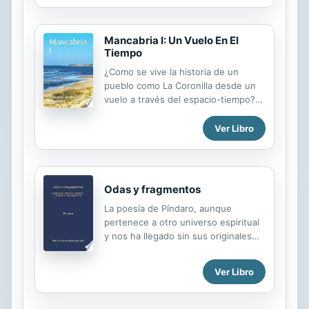
este volumen han sido publicados en
diferentes libros y momentos. En
Mancabria I: Un Vuelo En El
orden cronologico y geografico,
Tiempo
aparecen figuras fundamentales de
las letras de lengua espanola y de la
¿Como se vive la historia de un
portuguesa tales como san Juan de
pueblo como La Coronilla desde un
la Cruz, Lope de Vega, sor Juana
vuelo a través del espacio-tiempo?
Ines de la Cruz, Alfonso Reyes,
Novela inspirada en la historia del
Octavio Paz, entre otros.
que fué uno de los mejores lugares
Ver Libro
de veraneo del Uruguay.
Odas y fragmentos
La poesía de Píndaro, aunque
pertenece a otro universo espiritual
y nos ha llegado sin sus originales
componentes de música y danza,
sigue emocionando por su
Ver Libro
intensidad expresiva y la fuerza de
sus imágenes. De la extensa obra
poética de Píndaro (Tebas, h. 520