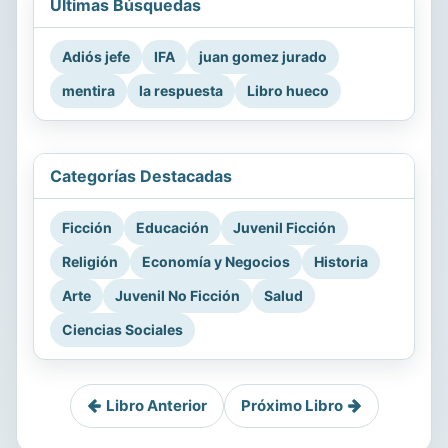
Últimas Búsquedas
Adiós jefe
IFA
juan gomez jurado
mentira
la respuesta
Libro hueco
Categorías Destacadas
Ficción
Educación
Juvenil Ficción
Religión
Economía y Negocios
Historia
Arte
Juvenil No Ficción
Salud
Ciencias Sociales
Libro Anterior
Próximo Libro