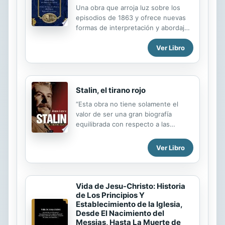
Una obra que arroja luz sobre los
multitudes que no parecen sino
episodios de 1863 y ofrece nuevas
cosas de encantamiento.
formas de interpretación y abordaje
para el estudio del Sitio de Puebla.
Ver Libro
Con nuevos aportes bibliográficos e
importantes hallazgos, la historia se
sigue enriqueciendo con los legados
históricos. El 150 aniversario del Sitio
de Puebla nos inspira a recrear este
Stalin, el tirano rojo
heroico momento y ponerlo en
“Esta obra no tiene solamente el
relación con el presente.
valor de ser una gran biografía
equilibrada con respecto a las
posturas ideológicas sino que
también Álvaro Lozano sabe
Ver Libro
imprimirle una narración muy sabia y
entretenida no ofreciéndonos datos
y datos vitales de manera pasiva y
esquemática sino una visión del
Vida de Jesu-Christo: Historia
estalinismo a través de sus amigos y
de Los Principios Y
Establecimiento de la Iglesia,
políticos que estuvieron en su
Desde El Nacimiento del
entorno, e incluso del mismo Stalin.”
Messias, Hasta La Muerte de
(Blog Historia con minúsculas)