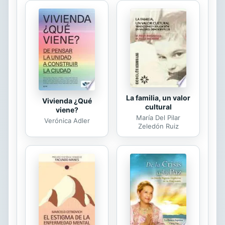
Tácito, en la introducción de
discursos, retratos y reflexiones
morales y en la sobriedad narrativa.
Diego Hurtado de Mendoza fue
guerrero, humanista, diplomático y
un poeta célebre en Europa....
La familia, un valor
Vivienda ¿Qué
cultural
viene?
María Del Pilar
Verónica Adler
Zeledón Ruiz