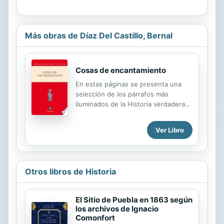
Más obras de Díaz Del Castillo, Bernal
Cosas de encantamiento
En estas páginas se presenta una
selección de los párrafos más
iluminados de la Historia verdadera
de la conquista de la Nueva España.
Se trata de las descripciones más
Ver Libro
apasionadas y asombrosas que se
quedarían para siempre en la
memoria del cronista. Aquí se
perciben el azoro ante lo
Otros libros de Historia
desconocido, la admiración ante las
grandezas del mundo mexica, la
sentida importancia que el autor
El Sitio de Puebla en 1863 según
confiere a los hechos en los que
los archivos de Ignacio
participa y todo un vértigo de
Comonfort
colores, sabores, edificios y