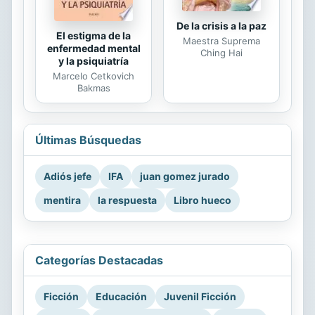
De la crisis a la paz
El estigma de la
Maestra Suprema
enfermedad mental
Ching Hai
y la psiquiatría
Marcelo Cetkovich
Bakmas
Últimas Búsquedas
Adiós jefe
IFA
juan gomez jurado
mentira
la respuesta
Libro hueco
Categorías Destacadas
Ficción
Educación
Juvenil Ficción