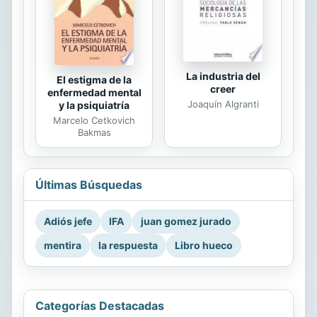
La industria del
El estigma de la
creer
enfermedad mental
Joaquín Algranti
y la psiquiatría
Marcelo Cetkovich
Bakmas
Últimas Búsquedas
Adiós jefe
IFA
juan gomez jurado
mentira
la respuesta
Libro hueco
Categorías Destacadas