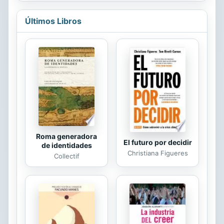
garantizar la veracidad y utilidad de la
información. Incluye descripción y
Últimos Libros
simbolismo de los principales
esmaltes, metales y piezas
heráldicas.
Roma generadora
El futuro por decidir
de identidades
Christiana Figueres
Collectif