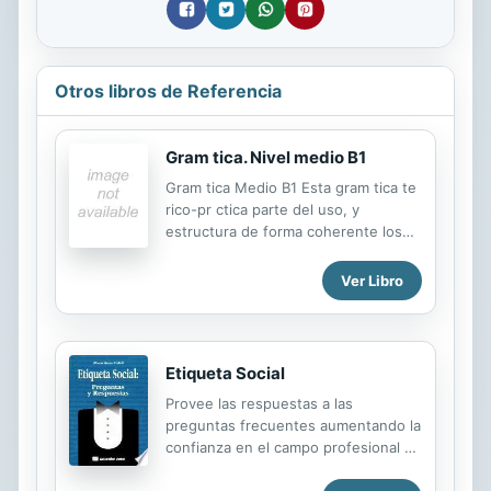
Otros libros de Referencia
Gram tica. Nivel medio B1
Gram tica Medio B1 Esta gram tica te
rico-pr ctica parte del uso, y
estructura de forma coherente los
contenidos gramaticales y su
funcionamiento. Cada unidad consta
Ver Libro
de: FIJESE!: vi eta con muestras de
lengua donde se contextualizan
algunos de los puntos que se
desarrollar n en la unidad; AS SE
Etiqueta Social
CONSTRUYE: ficha con informaci n
Provee las respuestas a las
formal y estructural; AS SE USA:
preguntas frecuentes aumentando la
ficha destinada a explicar el uso de
confianza en el campo profesional y
las formas y su contexto;
personal. Offers answers to
PRACTIQUE C MO SE CONSTRUYE:
frequently asked questions and