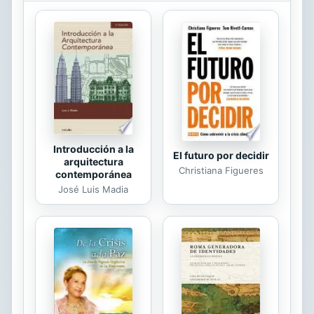
constructor de barcos – Más de mil
opiniones con cuatro y cinco
estrellas en todo el mundo. Un día
de viento... un letrero que sale
volando... un golpe terrible. Sophie
Calhoun no sabe cómo va a poder
pagar los daños causados a un
coche tan ...
Introducción a la
El futuro por decidir
arquitectura
Christiana Figueres
contemporánea
José Luis Madia