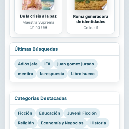
De la crisis a la paz
Roma generadora
de identidades
Maestra Suprema
Ching Hai
Collectif
Últimas Búsquedas
Adiós jefe
IFA
juan gomez jurado
mentira
la respuesta
Libro hueco
Categorías Destacadas
Ficción
Educación
Juvenil Ficción
Religión
Economía y Negocios
Historia