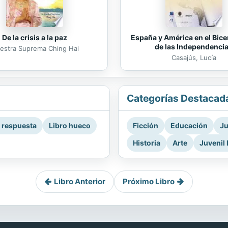
De la crisis a la paz
España y América en el Bice
de las Independenci
estra Suprema Ching Hai
Casajús, Lucía
Categorías Destacad
a respuesta
Libro hueco
Ficción
Educación
Ju
Historia
Arte
Juvenil 
Libro Anterior
Próximo Libro