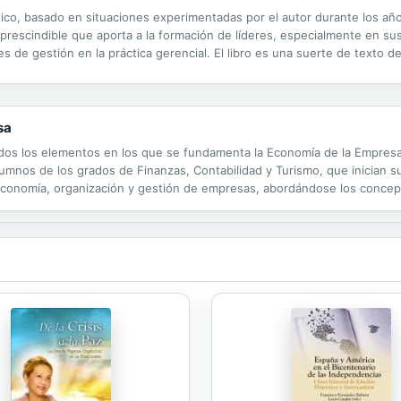
ctico, basado en situaciones experimentadas por el autor durante los a
imprescindible que aporta a la formación de líderes, especialmente en s
de gestión en la práctica gerencial. El libro es una suerte de texto 
 liderazgo con casos prácticos basados en experiencias reales.
sa
odos los elementos en los que se fundamenta la Economía de la Empresa
alumnos de los grados de Finanzas, Contabilidad y Turismo, que inician 
conomía, organización y gestión de empresas, abordándose los concept
las personas que desarrollan o van a desarrollar su actividad profesiona