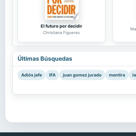
El futuro por decidir
Ma
Christiana Figueres
Últimas Búsquedas
Adiós jefe
IFA
juan gomez jurado
mentira
l