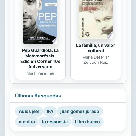
La familia, un valor
Pep Guardiola. La
cultural
Metamorfosis.
María Del Pilar
Edicion Corner 10o
Zeledón Ruiz
Aniversario
Marti Perarnau
Últimas Búsquedas
Adiós jefe
IFA
juan gomez jurado
mentira
la respuesta
Libro hueco