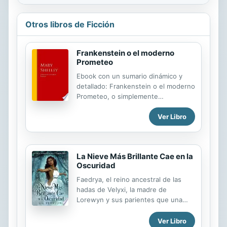
Otros libros de Ficción
Frankenstein o el moderno
Prometeo
Ebook con un sumario dinámico y
detallado: Frankenstein o el moderno
Prometeo, o simplemente
Frankenstein es una obra literaria de
Ver Libro
la escritora inglesa Mary Shelley.
Publicado en 1818 y enmarcado en la
tradición de la novela gótica, el texto
explora temas tales como la moral
La Nieve Más Brillante Cae en la
científica, la creación y destrucción
Oscuridad
de vida y la audacia de la humanidad
en su relación con Dios. De ahí, el
Faedrya, el reino ancestral de las
subtítulo de la obra: el protagonista
hadas de Velyxi, la madre de
intenta rivalizar en poder con Dios,
Lorewyn y sus parientes que una
como una suerte de Prometeo
vez hicieron de Cordysia su hogar,
moderno que arrebata el fuego
Lys'elth y Onarys. Un mundo
Ver Libro