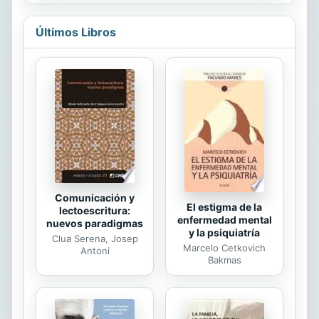
consciencia de la belleza son otros
hilos sutiles entre los relatos que lo
Últimos Libros
componen. También es una
invitación al viaje desde los ojos
limpios de un niño -«Joao»-, los
sucios del que cree saber -«Su
David»- y las palabras de los que
viajan por vía interpuesta -«El blog
de Rosa», «La serenidad»-. Una
invitación al viaje interior más que al
desplazamiento: eso es...
Comunicación y
El estigma de la
lectoescritura:
enfermedad mental
nuevos paradigmas
y la psiquiatría
Clua Serena, Josep
Marcelo Cetkovich
Antoni
Bakmas