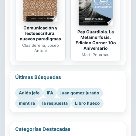
Comunicación y
Pep Guardiola. La
lectoescritura:
Metamorfosis.
nuevos paradigmas
Edicion Corner 10o
Clua Serena, Josep
Aniversario
Antoni
Marti Perarnau
Últimas Búsquedas
Adiós jefe
IFA
juan gomez jurado
mentira
la respuesta
Libro hueco
Categorías Destacadas