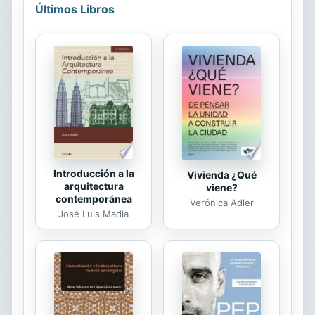
- Escuelas...
Últimos Libros
permite entender el vacío
insustituible que ha dejado en el
corazón de millones de personas.
Introducción a la
Vivienda ¿Qué
arquitectura
viene?
contemporánea
Verónica Adler
José Luis Madia