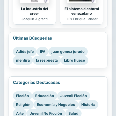
La industria del
El sistema electoral
creer
venezolano
Joaquín Algranti
Luis Enrique Lander
Últimas Búsquedas
Adiós jefe
IFA
juan gomez jurado
mentira
la respuesta
Libro hueco
Categorías Destacadas
Ficción
Educación
Juvenil Ficción
Religión
Economía y Negocios
Historia
Arte
Juvenil No Ficción
Salud