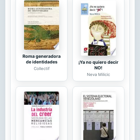
parte de Sudamérica durante las
décadas de los sesenta y setenta,
una de las más brutales
consecuencias de la política
estadounidense durante la Guerra
Fría, en su "lucha"...
Roma generadora
de identidades
¡Ya no quiero decir
NO!
Collectif
Neva Milicic