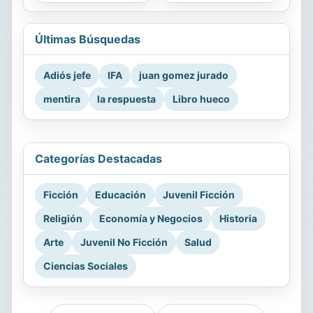
Últimas Búsquedas
Adiós jefe
IFA
juan gomez jurado
mentira
la respuesta
Libro hueco
Categorías Destacadas
Ficción
Educación
Juvenil Ficción
Religión
Economía y Negocios
Historia
Arte
Juvenil No Ficción
Salud
Ciencias Sociales