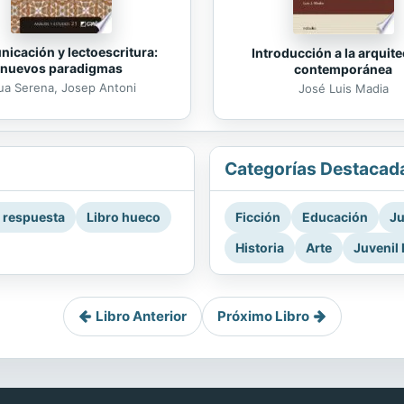
icación y lectoescritura:
Introducción a la arquit
nuevos paradigmas
contemporánea
ua Serena, Josep Antoni
José Luis Madia
Categorías Destacad
a respuesta
Libro hueco
Ficción
Educación
Ju
Historia
Arte
Juvenil 
Libro Anterior
Próximo Libro