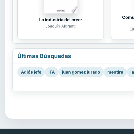
Comun
La industria del creer
Joaquín Algranti
Cl
Últimas Búsquedas
Adiós jefe
IFA
juan gomez jurado
mentira
l