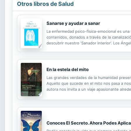
Otros libros de Salud
Sanarse y ayudar a sanar
La enfermedad psico-física-emocional es una 
contenidos, donados a través de la canalizac
descubrir nuestro ‘Sanador interior’. Los Ánge
vivamos como realmente deseamos. De esta ma
En la estela del mito
Las grandes verdades de la humanidad present
Aquello que sucede en el mito nos pasa a nosot
autora nos invita a un viaje apasionante alre
sus contradicciones. Con una mirada fresca que
Conoces El Secreto. Ahora Podes Aplica
Podés construir la vida que siempre soñaste q