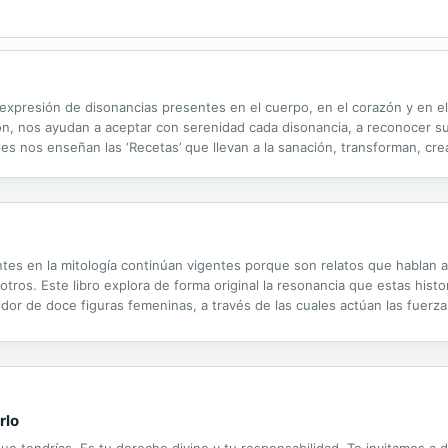
expresión de disonancias presentes en el cuerpo, en el corazón y en el
ión, nos ayudan a aceptar con serenidad cada disonancia, a reconocer s
les nos enseñan las ‘Recetas’ que llevan a la sanación, transforman, cr
nera descubrimos que: "El Camino hacia la sanación es el Camino del..
es en la mitología continúan vigentes porque son relatos que hablan a
ros. Este libro explora de forma original la resonancia que estas histori
dedor de doce figuras femeninas, a través de las cuales actúan las fuerz
 entrelaza mito, símbolo, arte y vivencias, descubrimos que, quizá sin.
rlo
ue tendrías. Es tu derecho divino y tu responsabilidad. Te invitamos a 