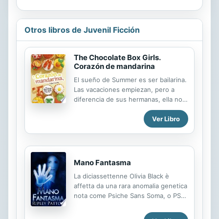
Otros libros de Juvenil Ficción
The Chocolate Box Girls.
Corazón de mandarina
El sueño de Summer es ser bailarina.
Las vacaciones empiezan, pero a
diferencia de sus hermanas, ella no
tiene tiempo para holgazanear e ir a
Ver Libro
fiestas en la playa. La prueba para
entrar en la escuela de ballet se
transforma en una obsesión. Y
cuanto más perfecta quiere ser, más
perdida está. ¿Se dará cuenta, con la
Mano Fantasma
ayuda de un chico que quiere ser
La diciassettenne Olivia Black è
algo más que amigos, que los
affetta da una rara anomalia genetica
sueños pueden cumplirse en todas
nota come Psiche Sans Soma, o PSS.
las tallas y tamaños?
La sua mano destra, invece che di
carne e sangue, è fatta di energia