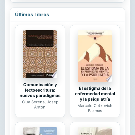
camino C.C., un friki desesperado
con mono de red que interfiere
Últimos Libros
continuamente en sus planes, hasta
que ambos caen víctimas de las
intrigas del hada Lilian, la causante
de todo el lío.--Humor, amor y
fantasía en esta disparatada comedia
de enredo en la que nadie es lo que
parece y en la que, finalmente, todos
acaban descubriendo su verdadera...
Comunicación y
El estigma de la
lectoescritura:
enfermedad mental
nuevos paradigmas
y la psiquiatría
Clua Serena, Josep
Marcelo Cetkovich
Antoni
Bakmas