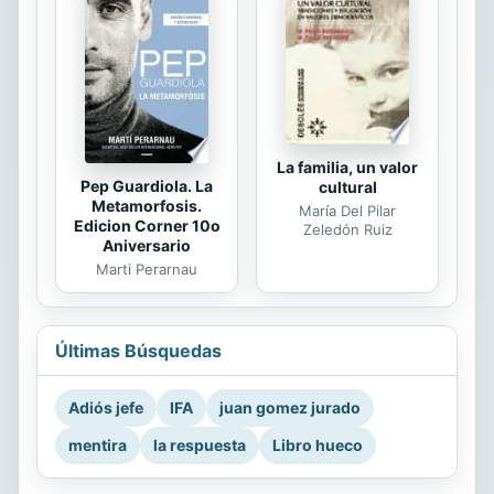
La familia, un valor
Pep Guardiola. La
cultural
Metamorfosis.
María Del Pilar
Edicion Corner 10o
Zeledón Ruiz
Aniversario
Marti Perarnau
Últimas Búsquedas
Adiós jefe
IFA
juan gomez jurado
mentira
la respuesta
Libro hueco