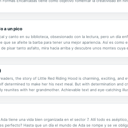
ión Formas Encantadas tiene como objetivo fomentar la creatividad en ni
o a un pico
al y canto en su biblioteca, obsesionado con la lectura, pero un día en
que se afeite la barba para tener una mejor apariencia. Así es como es
de pisar tanto asfalto, mira hacia arriba y descubre unos montes cuya 
excursionismo, llevándonos de la mano por senderos y veredas de Sierra..
)
readers, the story of Little Red Riding Hood is charming, exciting, and e
lf determined to make her his next meal. But with determination and cru
 reunites with her grandmother. Achievable text and eye-catching illus
selves.
da tiene una vida bien organizada en el sector 7. Allí todo es aséptico
o es perfecto? Hasta que un día el mundo de Ada se rompe y se ve obliga