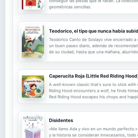
conseguir las piezas que le faltan. La colecc
geométricas sencillas.
Teodorico, el tipo que nunca había subid
Teodorico Canto de Soslayo vive encerrado a c
un buen paseo diario, además de recomendarle 
de su ciudad, hasta que una mañana, aburrido 
desapercibida. Se inicia pues en el arte del 
Caperucita Roja (Little Red Riding Hood
A well-known classic that's sure to stick with 
Riding Hood encounters a wolf, he finds himse
Red Riding Hood escapes his chops and happily
they discover this wonderful classic for them
Disidentes
«Me llamo Ada y vivo en un mundo perfecto.» A
y la historia se consideran innecesarios, tod