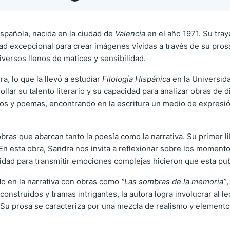
española, nacida en la ciudad de
Valencia
en el año 1971. Su tray
 excepcional para crear imágenes vívidas a través de su prosa.
versos llenos de matices y sensibilidad.
a, lo que la llevó a estudiar
Filología Hispánica
en la Universid
lar su talento literario y su capacidad para analizar obras de 
tos y poemas, encontrando en la escritura un medio de expresión
obras que abarcan tanto la poesía como la narrativa. Su primer l
a. En esta obra, Sandra nos invita a reflexionar sobre los momen
apacidad para transmitir emociones complejas hicieron que esta p
do en la narrativa con obras como
“Las sombras de la memoria”
construidos y tramas intrigantes, la autora logra involucrar al 
 Su prosa se caracteriza por una mezcla de realismo y elementos