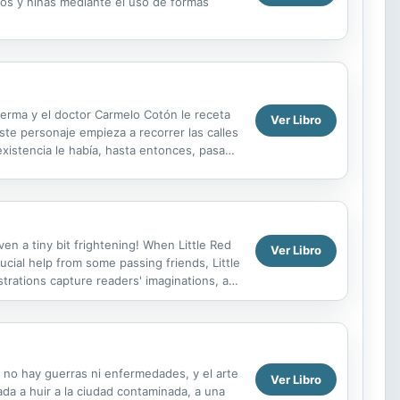
ños y niñas mediante el uso de formas
ferma y el doctor Carmelo Cotón le receta
Ver Libro
te personaje empieza a recorrer las calles
existencia le había, hasta entonces, pasado
.
ven a tiny bit frightening! When Little Red
Ver Libro
cial help from some passing friends, Little
trations capture readers' imaginations, as
, no hay guerras ni enfermedades, y el arte
Ver Libro
da a huir a la ciudad contaminada, a una