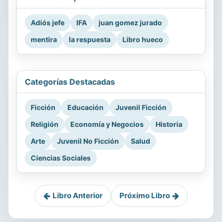
Adiós jefe
IFA
juan gomez jurado
mentira
la respuesta
Libro hueco
Categorías Destacadas
Ficción
Educación
Juvenil Ficción
Religión
Economía y Negocios
Historia
Arte
Juvenil No Ficción
Salud
Ciencias Sociales
Libro Anterior
Próximo Libro