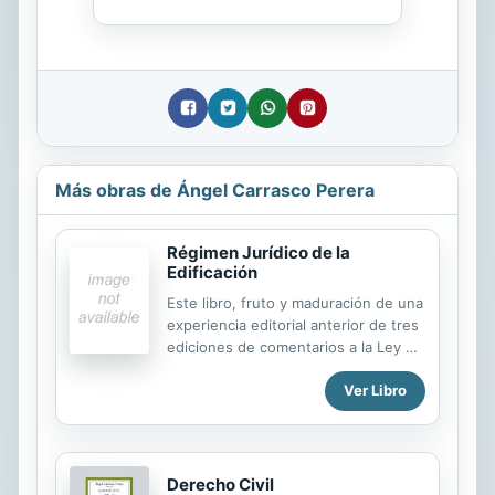
Más obras de Ángel Carrasco Perera
Régimen Jurídico de la
Edificación
Este libro, fruto y maduración de una
experiencia editorial anterior de tres
ediciones de comentarios a la Ley de
Ordenación de la Edificación,
Ver Libro
constituye un detallado compendio
de la normativa existente en materia
de edificación, desligada ya de los
marcos formales en que se produjo
la Ley de Ordenación de la
Derecho Civil