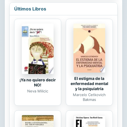
desarrollo de la penalidad y el uso de
nacionales y regionales están
los tribunales de justicia por la
explorando...
Últimos Libros
sociedad, la comunidad y la cultura
popular.
El estigma de la
¡Ya no quiero decir
enfermedad mental
NO!
y la psiquiatría
Neva Milicic
Marcelo Cetkovich
Bakmas