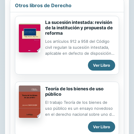
Otros libros de Derecho
La sucesión intestada: revisión
de la institución y propuesta de
reforma
Los artículos 912 a 958 del Código
civil regulan la sucesión intestada,
aplicable en defecto de disposición
voluntaria del causante válida y
Ver Libro
eficaz. Si bien desde su
promulgación se han introducido
modificaciones relevantes, como la
limitación gradual en el llamamiento a
Teoría de los bienes de uso
la línea colateral al cuarto grado, la
público
anteposición del viudo a todos los
parientes colaterales o la
El trabajo Teoría de los bienes de
equiparación de los descendientes
uso público es un ensayo novedoso
sin discriminar por filiación, lo cierto
en el derecho nacional sobre uno de
es que los modelos familiares
los temas centrales del derecho
imperantes en la sociedad han
administrativo: la naturaleza y
Ver Libro
evolucionado intensamente,
régimen de los bienes de uso