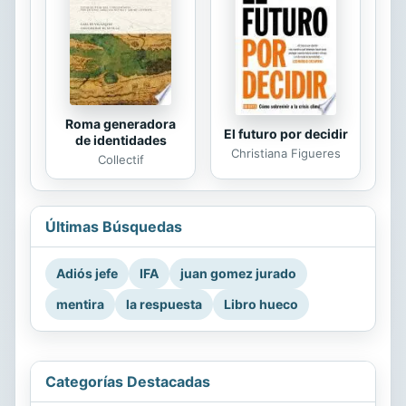
Roma generadora
El futuro por decidir
de identidades
Christiana Figueres
Collectif
Últimas Búsquedas
Adiós jefe
IFA
juan gomez jurado
mentira
la respuesta
Libro hueco
Categorías Destacadas