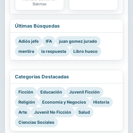
Bakmas
Últimas Búsquedas
Adiós jefe
IFA
juan gomez jurado
mentira
la respuesta
Libro hueco
Categorías Destacadas
Ficción
Educación
Juvenil Ficción
Religión
Economía y Negocios
Historia
Arte
Juvenil No Ficción
Salud
Ciencias Sociales