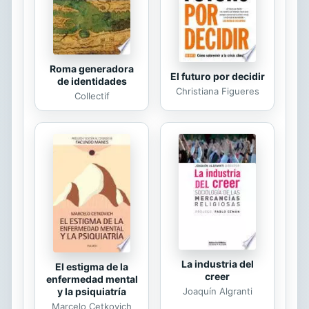
Troche. Los 47 números de esta
revista están analizados e indizados
en esta obra.
Roma generadora
El futuro por decidir
de identidades
Christiana Figueres
Collectif
La industria del
El estigma de la
creer
enfermedad mental
Joaquín Algranti
y la psiquiatría
Marcelo Cetkovich